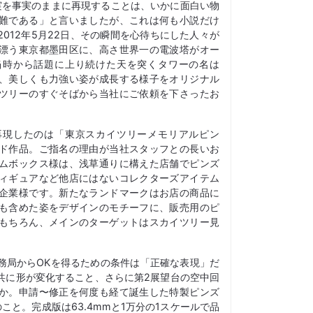
実を事実のままに再現することは、いかに面白い物
難である」と言いましたが、これは何も小説だけ
012年5月22日、その瞬間を心待ちにした人々が
漂う東京都墨田区に、高さ世界一の電波塔がオー
当時から話題に上り続けた天を突くタワーの名は
、美しくも力強い姿が成長する様子をオリジナル
ツリーのすぐそばから当社にご依頼を下さったお
再現したのは「東京スカイツリーメモリアルピン
ド作品。ご指名の理由が当社スタッフとの長いお
ムボックス様は、浅草通りに構えた店舗でピンズ
ィギュアなど他店にはないコレクターズアイテム
企業様です。新たなランドマークはお店の商品に
も含めた姿をデザインのモチーフに、販売用のピ
もちろん、メインのターゲットはスカイツリー見
務局からOKを得るための条件は「正確な表現」だ
共に形が変化すること、さらに第2展望台の空中回
か。申請〜修正を何度も経て誕生した特製ピンズ
こと。完成版は63.4mmと1万分の1スケールで品