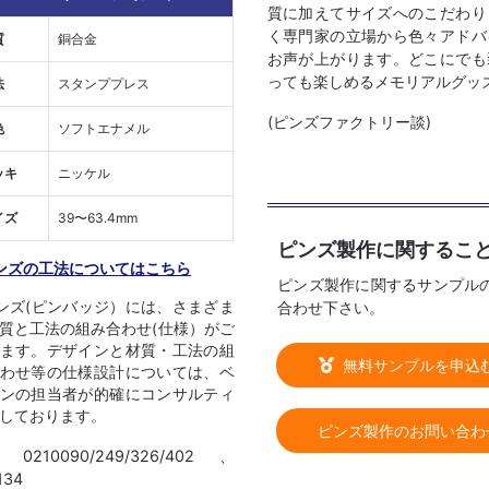
質に加えてサイズへのこだわり
く専門家の立場から色々アドバ
質
銅合金
お声が上がります。どこにでも
っても楽しめるメモリアルグッ
法
スタンププレス
(ピンズファクトリー談)
色
ソフトエナメル
ッキ
ニッケル
イズ
39〜63.4mm
ピンズ製作に関するこ
ンズの工法についてはこちら
ピンズ製作に関するサンプル
合わせ下さい。
ンズ(ピンバッジ）には、さまざま
質と工法の組み合わせ(仕様）がご
ます。デザインと材質・工法の組
無料サンプルを申込
わせ等の仕様設計については、ベ
ンの担当者が的確にコンサルティ
しております。
ピンズ製作のお問い合わ
. 0210090/249/326/402、
134