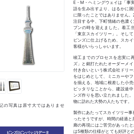
E・M・ヘミングウェイは「事
語を生み出すより、はるかに困
に限ったことではありません。2
注目する中、下町情緒の色濃く
プンの時を迎えました。着工
「東京スカイツリー」。そして
ピンズに仕上げるため、スカイ
客様がいらっしゃいます。
竣工までのプロセスを忠実に
ズ」と銘打たれたオーダーメイ
付き合いという株式会社ドリー
をはじめとして、ミニカーやフ
を揃える、地域に根差した小売
ピッタリなことから、建設途中
ンズ作りを思い立たれました。
物に訪れた大勢の人たちです。
上記の写真は原寸大ではありませ
製作にあたってスカイツリー事
ったそうですが、時間の経過と
廊の再現にはご苦労があったと
は5種類の仕様がとても好評との
ピンズ(ピンバッジ)データ