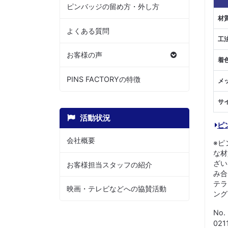
ピンバッジの留め方・外し方
材
よくある質問
工
お客様の声
着
PINS FACTORYの特徴
メ
サ
活動状況
ピ
会社概要
※ピ
な材
ざい
お客様担当スタッフの紹介
み合
テラ
映画・テレビなどへの協賛活動
ング
No
021