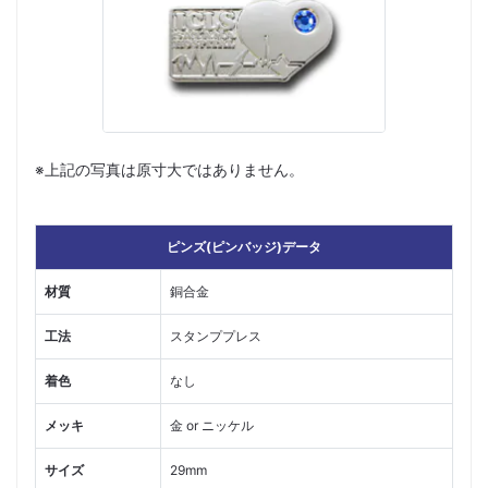
※上記の写真は原寸大ではありません。
ピンズ(ピンバッジ)データ
材質
銅合金
工法
スタンププレス
着色
なし
メッキ
金 or ニッケル
サイズ
29mm