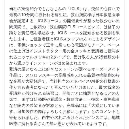
当社の実例紹介でもおなじみの「ICLS」は、突然の心停止で
最初の10分間に行われる蘇生法。狭山病院様は日本救急医学
会が認定する「ICLSコース」の開催要件が整った数少ない民
間病院で、ご依頼の「狭山病院ICLSコースピンズ」は修了の
誇りと責任感を喚起させ、ICLSコースを認知させる役割も果
たします。ご担当者様とICLSスタッフの方々によるデザイン
は、電気ショックで正常に戻った心電図がモチーフ。ベース
の仕上げはインストラクター用の金メッキと受講者に授与さ
れるニッケルメッキの2タイプで、受け取る人が25種類の中
から選ぶラインストーンがはめ込まれます。
受講の証となる上に好きなストーンが選べるオーダーメイド
作品は、スワロフスキーの高級感あふれる品質や病院側の粋
な企画が大変好評で、当社担当のアドバイスやHPの仕様書の
作り方も参考になったと喜んでいただけました。最大12名の
受講枠が設けられる講習は、開催ごとに抽選となるほどの人
気で、まずは研修医や看護師・救急救命士・技師・事務職員
など院内の希望者が対象とか。完成品には「大満足していま
す。追加製作の際はよろしくお願いします」とのコメントも
寄せられました。白衣や名札に着けられたピンズには、地域
医療に携わる皆さんの熱い思いが表れているようです。