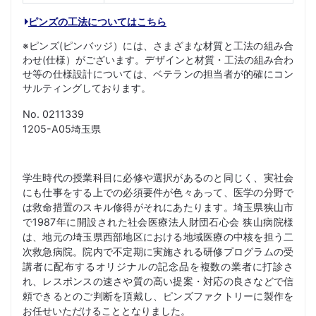
ピンズの工法についてはこちら
※ピンズ(ピンバッジ）には、さまざまな材質と工法の組み合
わせ(仕様）がございます。デザインと材質・工法の組み合わ
せ等の仕様設計については、ベテランの担当者が的確にコン
サルティングしております。
No. 0211339
1205-A05埼玉県
学生時代の授業科目に必修や選択があるのと同じく、実社会
にも仕事をする上での必須要件が色々あって、医学の分野で
は救命措置のスキル修得がそれにあたります。埼玉県狭山市
で1987年に開設された社会医療法人財団石心会 狭山病院様
は、地元の埼玉県西部地区における地域医療の中核を担う二
次救急病院。院内で不定期に実施される研修プログラムの受
講者に配布するオリジナルの記念品を複数の業者に打診さ
れ、レスポンスの速さや質の高い提案・対応の良さなどで信
頼できるとのご判断を頂戴し、ピンズファクトリーに製作を
お任せいただけることとなりました。