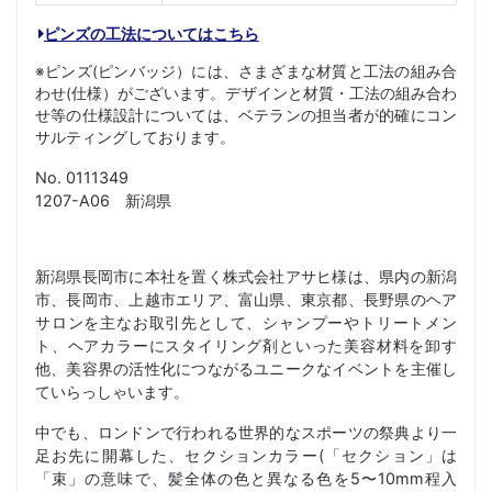
ピンズの工法についてはこちら
※ピンズ(ピンバッジ）には、さまざまな材質と工法の組み合
わせ(仕様）がございます。デザインと材質・工法の組み合わ
せ等の仕様設計については、ベテランの担当者が的確にコン
サルティングしております。
No. 0111349
1207-A06 新潟県
新潟県長岡市に本社を置く株式会社アサヒ様は、県内の新潟
市、長岡市、上越市エリア、富山県、東京都、長野県のヘア
サロンを主なお取引先として、シャンプーやトリートメン
ト、ヘアカラーにスタイリング剤といった美容材料を卸す
他、美容界の活性化につながるユニークなイベントを主催し
ていらっしゃいます。
中でも、ロンドンで行われる世界的なスポーツの祭典より一
足お先に開幕した、セクションカラー(「セクション」は
「束」の意味で、髪全体の色と異なる色を5〜10mm程入