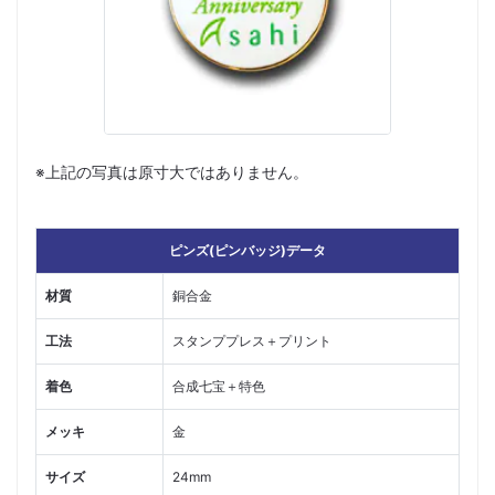
※上記の写真は原寸大ではありません。
ピンズ(ピンバッジ)データ
材質
銅合金
工法
スタンププレス＋プリント
着色
合成七宝＋特色
メッキ
金
サイズ
24mm