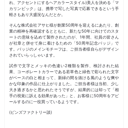
れ、アクセントにするヘアカラースタイル)美人を決める「マ
カリンピック」は、携帯で写した写真で応募できるという手
軽さもあり大盛況なんだとか。
そんな株式会社アサヒ様が創業50周年を迎えるにあたり、創
業の精神を再確認するとともに、新たな50年に向けてのスタ
ートの意味を込めて製作されたのが、1年間、社員の皆さん
が社章と併せて身に着けるための「50周年記念バッジ」で
す。バッジのメインモチーフは、ご担当者様自らがデザイン
されていらっしゃいます。
試作で文字とメッキの色違い2種類を製作、検討された結
果、コーポレートカラーである若草色と緑色で彩られた文字
がベースの白と相まって、新緑の間を抜ける風のような爽や
かな印象の作品に仕上がりました。ご担当者様は当初、少し
大き過ぎるかと思われたそうですが、結果的には却って「相
手の視覚に訴える効果があった」と、お客様に50周年をアピ
ールするのに一役買っているようです。
(ピンズファクトリー談)