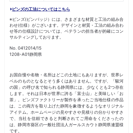
ピンズの工法についてはこちら
※ピンズ(ピンバッジ）には、さまざまな材質と工法の組み合
わせ(仕様）がございます。デザインと材質・工法の組み合わ
せ等の仕様設計については、ベテランの担当者が的確にコン
サルティングしております。
No. 0412014/15
1208-A01静岡県
お国自慢や名物・名所はどこの土地にもありますが、世界レ
ベルのものとなるとそう多くはありません。ですが、「駿河
の国」の呼び名で知られる静岡県には、少なくとも2つ存在
します。それは日本が世界に誇る「富士山」と美味しい「お
茶」。ピンズファクトリーが製作を承ったご当地仕様の作品
は、この両方を取り上げた静岡を象徴するようなオリジナル
アイテム。ホームページの見やすさや見積りの分かりやすさ
で、当社を信頼できると判断されてご用命をくださったの
は、静岡市葵区の一般社団法人ガールスカウト静岡県連盟様
です。