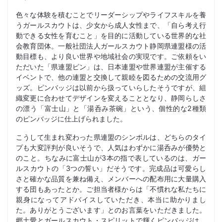
色々な体験を積むことでリーダーシップやライフスキルを養
うガールスカウトは、少女から成人女性まで、「自ら考え行
動できる女性を育むこと」を目的に活動している世界的な社
会教育団体。一般社団法人ガールスカウト静岡県連盟様の活
動目標も、より良い世界や地域社会の実現です。ご依頼をい
ただいた「県連盟ピン」は、日本連盟や世界連盟が主催する
イベントで、他の連盟と交換して親睦を図るための交流用グ
ッズ。ピンバッジは以前から扱っていらしたそうですが、組
織変更に合わせてデザインを変えることとなり、静岡らしさ
の漂う「富士山」と「湯呑み茶碗」という、個性的な2種類
のピンバッジに仕上げられました。
こうして生まれ変わった県連盟のシンボルは、どちらのタイ
プも大変評判が良いそうで、人気はわずかに湯呑みが優勢と
のこと。ちなみに富士山が3本の指で表しているのは、ガー
ルスカウトの「3つの誓い」だそうです。完成品は可愛らし
さと確かな品質を兼ね備え、メンバーへの配布用に大量購入
する団もあったとか。ご担当者様からは「不慣れな私たちに
親身になってアドバイスしていただき、本当に助かりまし
た。ありがとうございます」とのお言葉をいただきました。
郷土愛とガールスカウト・スピリットで輝くピンバッジは、