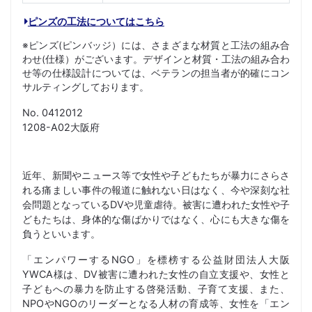
ピンズの工法についてはこちら
※ピンズ(ピンバッジ）には、さまざまな材質と工法の組み合
わせ(仕様）がございます。デザインと材質・工法の組み合わ
せ等の仕様設計については、ベテランの担当者が的確にコン
サルティングしております。
No. 0412012
1208-A02大阪府
近年、新聞やニュース等で女性や子どもたちが暴力にさらさ
れる痛ましい事件の報道に触れない日はなく、今や深刻な社
会問題となっているDVや児童虐待。被害に遭われた女性や子
どもたちは、身体的な傷ばかりではなく、心にも大きな傷を
負うといいます。
「エンパワーするNGO」を標榜する公益財団法人大阪
YWCA様は、DV被害に遭われた女性の自立支援や、女性と
子どもへの暴力を防止する啓発活動、子育て支援、また、
NPOやNGOのリーダーとなる人材の育成等、女性を「エン