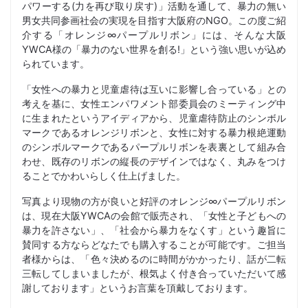
パワーする(力を再び取り戻す)」活動を通して、暴力の無い
男女共同参画社会の実現を目指す大阪府のNGO。この度ご紹
介する「オレンジ∞パープルリボン」には、そんな大阪
YWCA様の「暴力のない世界を創る!」という強い思いが込め
られています。
「女性への暴力と児童虐待は互いに影響し合っている」との
考えを基に、女性エンパワメント部委員会のミーティング中
に生まれたというアイディアから、児童虐待防止のシンボル
マークであるオレンジリボンと、女性に対する暴力根絶運動
のシンボルマークであるパープルリボンを表裏として組み合
わせ、既存のリボンの縦長のデザインではなく、丸みをつけ
ることでかわいらしく仕上げました。
写真より現物の方が良いと好評のオレンジ∞パープルリボン
は、現在大阪YWCAの会館で販売され、「女性と子どもへの
暴力を許さない」、「社会から暴力をなくす」という趣旨に
賛同する方ならどなたでも購入することが可能です。ご担当
者様からは、「色々決めるのに時間がかかったり、話が二転
三転してしまいましたが、根気よく付き合っていただいて感
謝しております」というお言葉を頂戴しております。