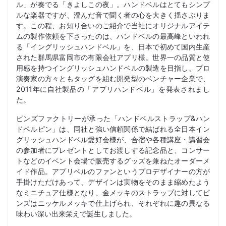
ル」が奏でる「きよしこの夜」。ハンドベルはとてもシンプ
ルな楽器ですが、澄んだ音で聞く者の心を大きく揺さぶりま
す。この程、お知り合いのご紹介で当社にオリジナルアイテ
ムの製作依頼を下さったのは、ハンドベルの最高峰といわれ
る「イングリッシュハンドベル」を、日本で初めて国内生産
された群馬県富岡市の有限会社アプリ様。世界一の品質と使
用感を持つイングリッシュハンドベルの製造を目指し、プロ
演奏家の方々ともタッグを組む開発型のベンチャー企業で、
2011年に自社製品の「アプリハンドベル」を発表されまし
た。
ピンズファクトリーが承った「ハンドベルストラップ&ハン
ドベルピン」は、同社と強い信頼関係で結ばれる全日本イン
グリッシュハンドベル愛好会様が、合宿や各種講座・講習会
の参加者にプレゼントとしてお渡しする記念品と、コンサー
トなどのイベント会場で販売するグッズを兼ねたオーダーメ
イド作品。アプリベルのファンというプロデザイナーの方が
手掛けただけあって、デザインは実物をそのまま縮めたよう
なミニチュア仕様となり、金メッキのストラップに対してピ
ンズはニッケルメッキで仕上げられ、それぞれに趣の異なる
味わい深い出来栄えで誕生しました。