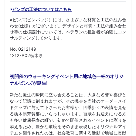
ピンズの工法についてはこちら
※ピンズ(ピンバッジ）には、さまざまな材質と工法の組み合
わせ(仕様）がございます。デザインと材質・工法の組み合わ
せ等の仕様設計については、ベテランの担当者が的確にコン
サルティングしております。
No. 0212149
1212-A02栃木県
初開催のウォーキングイベント用に地域色一杯のオリジ
ナルピンズが誕生!
新たな誕生の瞬間に立ち会えることは、大きな名誉や喜びと
なって記憶に刻まれますが、その機会を当社のオーダーメイ
ドグッズに与えて下さったお客様が、四季折々の表情を見せ
る栃木県芳賀郡にいらっしゃいます。百歳をお迎えになる方
も多い健康長寿の町で、初めて開催されるイベントに彩りを
添えるため、豊かな環境をそのまま表現したオリジナルアイ
テムを製作されたのは、社会教育に関する活動で地域に貢献