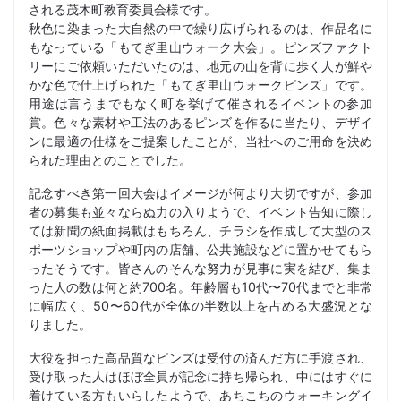
される茂木町教育委員会様です。
秋色に染まった大自然の中で繰り広げられるのは、作品名に
もなっている「もてぎ里山ウォーク大会」。ピンズファクト
リーにご依頼いただいたのは、地元の山を背に歩く人が鮮や
かな色で仕上げられた「もてぎ里山ウォークピンズ」です。
用途は言うまでもなく町を挙げて催されるイベントの参加
賞。色々な素材や工法のあるピンズを作るに当たり、デザイ
ンに最適の仕様をご提案したことが、当社へのご用命を決め
られた理由とのことでした。
記念すべき第一回大会はイメージが何より大切ですが、参加
者の募集も並々ならぬ力の入りようで、イベント告知に際し
ては新聞の紙面掲載はもちろん、チラシを作成して大型のス
ポーツショップや町内の店舗、公共施設などに置かせてもら
ったそうです。皆さんのそんな努力が見事に実を結び、集ま
った人の数は何と約700名。年齢層も10代〜70代までと非常
に幅広く、50〜60代が全体の半数以上を占める大盛況とな
りました。
大役を担った高品質なピンズは受付の済んだ方に手渡され、
受け取った人はほぼ全員が記念に持ち帰られ、中にはすぐに
着けている方もいらしたようで、あちこちのウォーキングイ