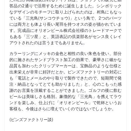
答品の2通りで活用するために誕生しました。シンボリック
なデザインのモチーフに取り上げられたのは、村鳥にもなっ
ている「三光鳥(サンコウチョウ)」という鳥で、2つのパーツ
には両方とも体より長い尾羽を持つオスの姿が描かれていま
す。完成品にオリオンビール株式会社様のトレードマークで
もある「三ツ星」と、英語表記の倶楽部名がセンス良くレイ
アウトされたのは言うまでもありません。
カラーリングにメッキの金色と相性の良い朱色を使い、部分
的に施されたサンドブラスト加工の効果で、豪華さに確かな
品質も加わったクリップマーカーは、宝飾品のような仕様と
出来栄えが非常に好評だとか。ピンズファクトリーの対応に
も「電話とメールのやり取りで製作できたので、短期間で発
注・納品となってとても助かりました」と、心のこもった感
謝のお言葉を頂戴することができました。ゴルフの後に飲む
ビールは美味しさも格別。象徴的な「三光鳥」を携えてラウ
ンドを楽しみ、仕上げに「オリオンビール」で乾杯というお
客様も、今後はさらに増えていくのではないでしょうか。
(ピンズファクトリー談)