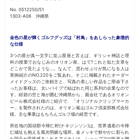
No. 0512250/51
1303-A06 沖縄県
金色の星が輝くゴルフグッズは「村鳥」をあしらった象徴的
な仕様
3つの星が真一文字に並ぶ星座と言えば、ギリシャ神話と理
科の授業でおなじみのオリオン座。はて?これと似た文章を
どこかで見たような…。なんて、思わせぶりが気になる人は
実例紹介のNO.220をご覧あれ。そこに掲載されたオーダー
メイドグッズのご依頼主と、写真の美しい作品をご用命下さ
ったお客様は、太いパイプで結ばれた同じ系列の企業なので
す。紺碧の空と海が囲む沖縄県から、親会社であるオリオン
ビール株式会社様のご紹介で、「オリジナルクリップマーカ
ー」を製作されたのは、オリオン嵐山ゴルフ倶楽部株式会社
様。主な事業はもちろんゴルフ場の経営です。
所在地の国頭郡今帰仁村(ナキジンソン)は、世界遺産の今帰
仁城址も抱える風光明媚な場所。金メッキで鮮やかに彩られ
た凹凸が高級感あふれるアイテムは、ショップでの販売と贈