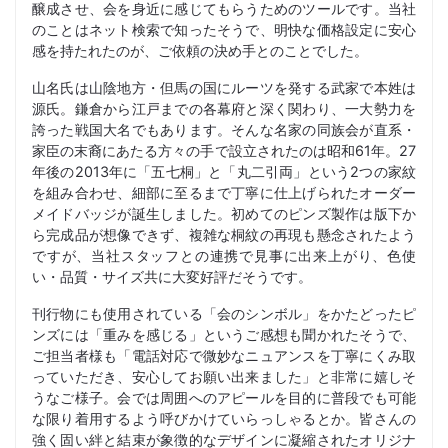
醸成させ、会を身近に感じてもらうためのツールです。当社
のことはネット検索で知ったそうで、明快な価格設定に安心
感を持たれたのが、ご依頼の決め手とのことでした。
山名氏は山陰地方・但馬の国にルーツを発する武家で本姓は
源氏。鎌倉から江戸までの各幕府と深く関わり、一大勢力を
誇った戦国大名でもあります。そんな名家の同族会が直系・
家臣の末裔にあたる方々の手で設立されたのは昭和61年。27
年後の2013年に「五七桐」と「丸二引両」という2つの家紋
を組み合わせ、細部に至るまで丁寧に仕上げられたオーダー
メイドバッジが誕生しました。初めてのピンズ製作は版下か
ら完成品が想像できず、複雑な桐紋の再現も懸念されたよう
ですが、当社スタッフとの連携で見事に出来上がり、色使
い・品質・サイズ共に大変好評だそうです。
刊行物にも使用されている「会のシンボル」をかたどったピ
ンズには「重みを感じる」というご感想も聞かれたそうで、
ご担当者様も「電話対応で微妙なニュアンスを丁寧にくみ取
っていただき、安心してお願い出来ました」と非常に嬉しそ
うなご様子。会では周囲へのアピールを目的に普段でも可能
な限り着用するよう呼びかけていらっしゃるとか。皆さんの
強く固い絆と結束が象徴的なデザインに凝縮されたオリジナ