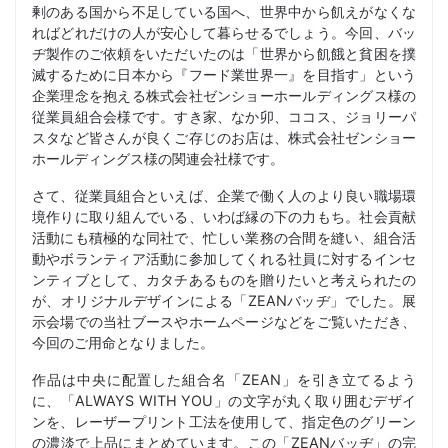
剰のある国から不足している国へ、世界中から飢えがなくな
ればどれだけの人が安心して暮らせるでしょう。今回、バッ
ヂ製作のご依頼をいただいたのは「世界から飢餓と貧困を撲
滅するために日本から『フード業世界一』を目指す」という
企業理念を抱える株式会社ゼンショーホールディングス様の
従業員組合会様です。すき家、なか卯、ココス、ジョリーパ
スタなど皆さんが良くご存じのお店は、株式会社ゼンショー
ホールディングス様の関連会社様です。
さて、従業員組合といえば、企業で働く人のより良い職場環
境作りに取り組んでいる、いわば縁の下の力もち。社会貢献
活動にも積極的な同社で、忙しい業務の合間を縫い、組合活
動やボランティア活動に参加してくれる社員に対するインセ
ンティブとして、カタチあるものを贈りたいと考えられたの
が、オリジナルデザインによる「ZEANバッヂ」でした。展
示会場での当社ブースやホームページなどをご覧いただき、
今回のご用命となりました。
作品は中央に配置した組合名「ZEAN」を引き立てるよう
に、「ALWAYS WITH YOU」の文字が丸く取り囲むデザイ
ンを、レーザープリント工法を使用して、指定色のグリーン
の濃淡で上品にまとめています。この「ZEANバッヂ」の完