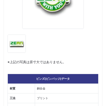
※上記の写真は原寸大ではありません。
ピンズ(ピンバッジ)データ
材質
銅合金
工法
プリント