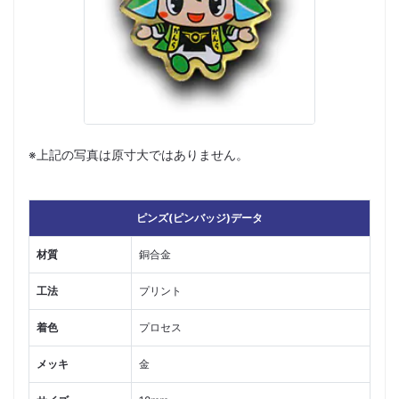
※上記の写真は原寸大ではありません。
ピンズ(ピンバッジ)データ
材質
銅合金
工法
プリント
着色
プロセス
メッキ
金