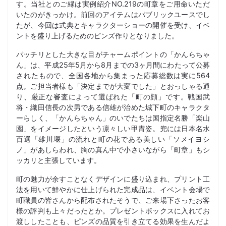
す。当社とのご縁は実例紹介NO.219の町章をご用命いただ
いたのがきっかけ。前回のアイテムはパブリックユースでし
たが、今回は式典とキャラクターショーの開催を受け、イベ
ントを盛り上げるためのピンズ作りとなりました。
パッチリとした大きな目がチャームポイントの「かんらちゃ
ん」は、平成25年5月から8月までの3ヶ月間にわたって公募
されたもので、全国各地から集まった応募総数は実に564
点。ご担当者様も「決定までが大変でした」とおっしゃる通
り、厳正な審査によって選ばれた「町の顔」です。戦国武
将・織田信長の次男である信雄が治めた城下町のキャラクタ
ーらしく、「かんらちゃん」のいでたちは国指定名勝「楽山
園」をイメージしたという凛々しい甲冑姿。兜には日本名水
百選「雄川堰」の流れと町の花である美しい「ソメイヨシ
ノ」があしらわれ、胸の真ん中で小さいながら「町章」もシ
ッカリと主張しています。
町の魅力が余すことなくデザインに盛り込まれ、プリント工
法を用いて鮮やかに仕上げられた完成品は、イベント会場で
町職員の皆さんから配布されたそうで、ご来場下さったお客
様の評判も上々だったとか。プレゼントボックスに入れてお
渡ししたことも、ピンズの品質を引き立てる効果を生んだよ