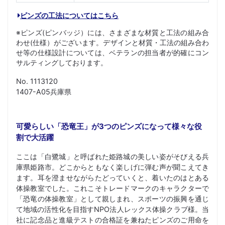
ピンズの工法についてはこちら
※ピンズ(ピンバッジ）には、さまざまな材質と工法の組み合
わせ(仕様）がございます。デザインと材質・工法の組み合わ
せ等の仕様設計については、ベテランの担当者が的確にコン
サルティングしております。
No. 1113120
1407-A05兵庫県
可愛らしい「恐竜王」が3つのピンズになって様々な役
割で大活躍
ここは「白鷺城」と呼ばれた姫路城の美しい姿がそびえる兵
庫県姫路市。どこからともなく楽しげに弾む声が聞こえてき
ます。耳を澄ませながらたどっていくと、着いたのはとある
体操教室でした。これこそトレードマークのキャラクターで
「恐竜の体操教室」として親しまれ、スポーツの振興を通じ
て地域の活性化を目指すNPO法人レックス体操クラブ様。当
社に記念品と進級テストの合格証を兼ねたピンズのご用命を