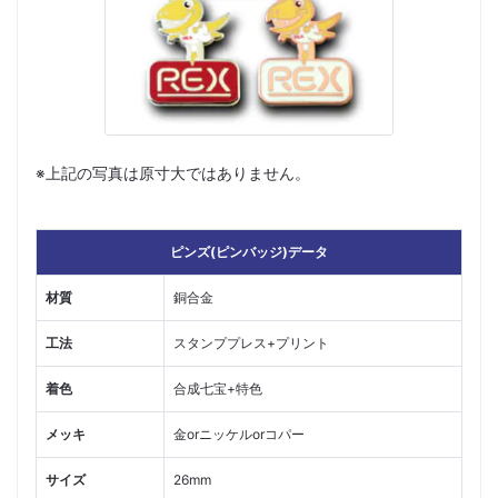
※上記の写真は原寸大ではありません。
ピンズ(ピンバッジ)データ
材質
銅合金
工法
スタンププレス+プリント
着色
合成七宝+特色
メッキ
金orニッケルorコパー
サイズ
26mm