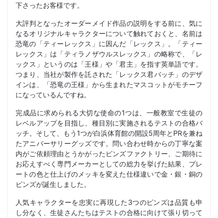
下さったお客様です。
大評判となったオーダーメイド作品の説明をする前に、気に
なるオリジナルキャラクターについて触れておくと、名前は
恐竜の「ティーレックス」に因んだ「レックス」。「ティー
レックス」は「ティラノザウルスレックス」の略称で、「レ
ックス」というのは「王様」や「君主」を指す英単語です。
つまり、当社が製作を託された「レックス君バッチ」のデザ
インは、「恐竜の王様」から生まれたマスコットがモチーフ
になっているんですね。
完成品に求められる大切な使命の1つは、一般教室で生徒の
レベルアップを目指し、種目別に実施されるテストの合格バ
ッチ。そして、もう1つが白浜体育館の開設5周年とPRを兼ね
たアニバーサリーグッズです。問い合わせ時からの丁寧な案
内がご依頼理由とうかがったピンズファクトリー、ご期待に
お応えすべく専門メーカーとしての総力を挙げた結果、プレ
ートの色と仕上げのメッキを変えた仕様違いで金・銀・銅の
ピンズが誕生しました。
人気キャラクターを忠実に再現した3つのピンズは品質も申
し分なく、生徒さんたちはテストの合格に向けて張り切って