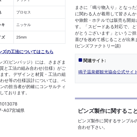
まさに「鳴り物入り」となった
色
プロセス
に関わる人が着用して皆さんか
や旅館・ホテルでは販売も開始
ッキ
ニッケル
す。「スピードある対応で、と
がとうございます」というご担
イズ
25mm
喜びを改めて感じることが出来
(ピンズファクトリー談)
ンズの工法についてはこちら
関連サイト:
ンズ(ピンバッジ）には、さまざま
質と工法の組み合わせ(仕様）がご
鳴子温泉郷観光協会公式サイト
ます。デザインと材質・工法の組
わせ等の仕様設計については、ベ
ンの担当者が的確にコンサルティ
しております。
 1013078
ピンズ製作に関するこ
07-A07宮城県
ピンズ製作に関するサンプル
合わせ下さい。