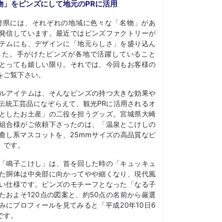
物」をピンズにして地元のPRに活用
府県には、それぞれの地域に色々な「名物」があ
発信しています。最近ではピンズファクトリーが
テムにも、デザインに「地元らしさ」を盛り込ん
した。手がけたピンズが各地で活躍していること
とっても嬉しい限り。それでは、今回もお客様の
をご覧下さい。
ルアイテムは、そんなピンズの持つ大きな効果や
伝統工芸品になぞらえて、観光PRに活用されるオ
としたお土産」の二役を担うグッズ。宮城県大崎
組合様がご依頼下さったのは、「温泉とこけしの
癒し系マスコットを、25mmサイズの高品質なピ
」です。
「鳴子こけし」は、首を回した時の「キュッキュ
た胴体は中央部に向かってやや細くなり、現代風
い仕様です。ピンズのモチーフとなった「なる子
たおよそ120点の図案と、約50点の名前から厳選
みにプロフィールを見てみると「平成20年10日6
です。