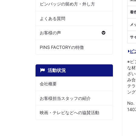
ピンバッジの留め方・外し方
着
よくある質問
メ
お客様の声
サ
PINS FACTORYの特徴
ピ
※ピ
な材
活動状況
ざい
み合
会社概要
テラ
ング
お客様担当スタッフの紹介
No.
14
映画・テレビなどへの協賛活動