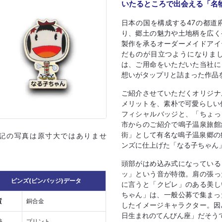
いたるところで出会える「名
日本の国を構成する47の都道
り、郷土の魅力や土地柄を広く
製作を承るオーダーメイドアイ
だものが目立つようになりま
は、ご用命をいただいた当社に
想いがタップリと詰まった作品
ご紹介させていただくオリジナ
メリットを、素朴で可愛らしい
フィシャルバッジと、「ちょっ
市からのご紹介で鳴子温泉旅館
街」として有名な鳴子温泉郷の
上記の写真は原寸大ではありませ
ンズに仕上げた「なる子ちゃん
頭部がはめ込み式になっている
ッ」という音が特徴。肩の張っ
ピンズ(ピンバッジ)データ
に言うと「クビレ」のある美し
ちゃん」は、一般公募で集まっ
質
銅合金
したイメージキャラクター。因
日生まれのてんびん座」だそう
法
プリント