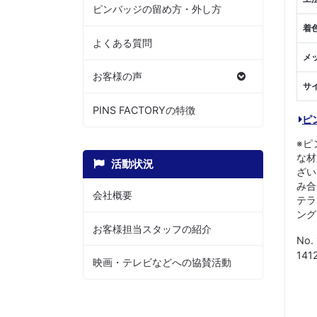
ピンバッジの留め方・外し方
着
よくある質問
メ
お客様の声
サ
PINS FACTORYの特徴
ピ
※ピ
な材
活動状況
ざい
み合
会社概要
テラ
ング
お客様担当スタッフの紹介
No.
14
映画・テレビなどへの協賛活動