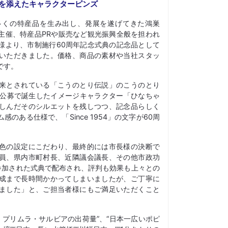
華を添えたキャラクターピンズ
多くの特産品を生み出し、発展を遂げてきた鴻巣
主催、特産品PRや販売など観光振興全般を担われ
様より、市制施行60周年記念式典の記念品として
いただきました。価格、商品の素材や当社スタッ
です。
来とされている「こうのとり伝説」のこうのとり
の公募で誕生したイメージキャラクター「ひなちゃ
しんだそのシルエットを残しつつ、記念品らしく
のある仕様で、「Since 1954」の文字が60周
色の設定にこだわり、最終的には市長様の決断で
員、県内市町村長、近隣議会議長、その他市政功
が参加された式典で配布され、評判も効果も上々との
成まで長時間かかってしまいましたが、ご丁寧に
ました」と、ご担当者様にもご満足いただくこと
・プリムラ・サルビアの出荷量”、“日本一広いポピ