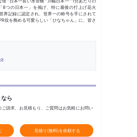
壇”“日本一長い水管橋”“川幅日本一”“1分あたりの
「8つの日本一」を掲げ、特に最後の打上げ花火
世界記録に認定され、世界一の称号を手にされて
PR役を務める可愛らしい「ひなちゃん」に、皆さ
>
となら
のご請求、お見積もり、ご質問はお気軽にお問い
む
見積り(無料)を依頼する