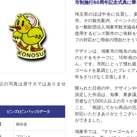
市制施行60周年記念式典に
埼玉県のほぼ中央に位置し、
市。その観光案内、イベントの
る一般財団法人鴻巣市観光協会
使用するピンズ製作のご依頼を
フの対応がご用命の理由だそう
デザインは、鴻巣市の地名の由
のヒナをモチーフに、10年前
ん」です。市民にとって慣れ親
ゴールドを基調としたプレミアム感
年をさりげなく主張します。
上記の写真は原寸大ではありませ
限られた日程の中、デザインや
決定した作品は、知事、衆参議
労者など1,000人以上の方々
こと。「相談してから商品の完
ピンズ(ピンバッジ)データ
対応いただきありがとうござい
ができました。
質
銅合金
鴻巣市では、 “マリーゴールド
法
プリント