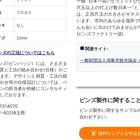
ー畑”“日本一高いピラミッドひな
尺玉以上の打上げ数日本一”と
色
プロセス
は、正四尺玉の大きさがギネス
います。市内のあらゆる場所で
ッキ
なし
んも会いに出かけてみませんか?
(ピンズファクトリー談)
イズ
22mm
関連サイト:
ンズの工法についてはこちら
一般財団法人鴻巣市観光協会 >
ンズ(ピンバッジ）には、さまざま
質と工法の組み合わせ(仕様）がご
ます。デザインと材質・工法の組
わせ等の仕様設計については、ベ
ンの担当者が的確にコンサルティ
しております。
ピンズ製作に関するこ
 1314070
ピンズ製作に関するサンプル
12-A02埼玉県
合わせ下さい。
無料サンプルを申込