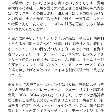
ーや業者には、おのずと大きな責任がのしかかります。愛知
県大府市に本社・工場を置く大洋産業株式会社様の事業内容
は、プラスチックの射出成形・組み付けによる自動車部品な
どの製造。全ての作業工程を自社で行う「一貫生産」は同社
の特徴であり、あらゆるニーズへの対応を可能にする企業姿
勢の表れでもあります。
今回ご依頼をいただいたオリジナル作品は、そんな社内体制
を支える専門職の皆さんが、仕事に対する誇りと共に着用す
るアイテム。プロの目を持つ方々が身に着けるのは「有資格
者バッジ」というオーダーメイドピンズです。ピンズファク
トリーへのご用命をお決めになったご理由は、ホームページ
や実物サンプルをご覧になったこと。専門メーカーとしての
立場で差し上げる当社のアドバイスも製作実現の追い風とな
りました。
高まる期待の中で誕生したバッジは全6種。中央にはそれぞ
れ、内部監査員・クレーン玉掛け・フォークリフト・認定検
査員・QC3・QC4の資格名が入りました。デザインは品質管
理に携わる若手社員の方が考案されたもので、肩書きと「有
資格者」の文字をあしらったライセンスバッジは、帽子に装
着することを想定してアタッチメントに安全ピンを使用。仕