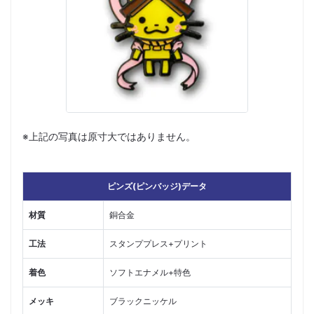
※上記の写真は原寸大ではありません。
ピンズ(ピンバッジ)データ
材質
銅合金
工法
スタンププレス+プリント
着色
ソフトエナメル+特色
メッキ
ブラックニッケル