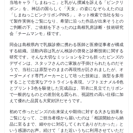
当地キャラ「しまねっこ」と乳がん撲滅を訴える「ピンクリ
ボン」を、神話の国らしく「天女」の姿になぞらえたのは
「しまねっこピンクリボンPINS」。ネット検索で当社を知っ
て製作実例をご覧になり、希望に沿った作品が出来そうとの
ご判断の下、ご依頼を下さったのは島根乳房診断・技術研究
会「チームマンモ」様です。
同会は島根県内で乳腺診療に携わる医師と医療従事者が構成
する組織。活動内容は乳がん検診の啓発と診断技術に関する
研究です。そんな大切なミッションを2つも担ったピンズの
デザインは、スタッフさんのご家族が手掛けられたものだそ
うで、当社には原型そのままの再現性が託されましたが、オ
ーダーメイド専門メーカーとして培った技術は、抜型を多用
することで忠実なアウトラインを表現。ソフトエナメル6色
とプリント3色を駆使した完成品は、羽衣に見立てたリボン
で一般的なものとの差別化も図られ、視認性の高い仕様に加
えて優れた品質も大変好評だそうです。
初めて作ったピンズの出来栄えや期待に対する大きな効果を
ご覧になって、ご担当者様から届いたのは「相談開始から納
品に至るまで、細やかに対応してくれてありがたかった」と
いう感謝のお声。続けて「また近いうちに利用させていただ