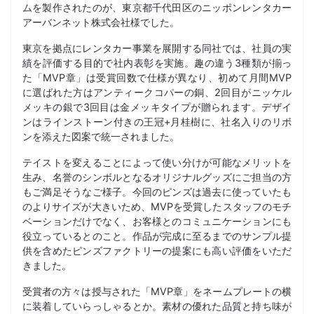
ムを製作されたのが、東京都千代田区のニッポンレンタカー
アーバンネット株式会社様でした。
東京を拠点にレンタカー事業を展開する同社では、社員の実
績を評価する目的で社内表彰を実施。趣の違う3種類が揃っ
た「MVP章」は受賞回数で仕様が異なり、初めて月間MVP
に選ばれた方はアンティークコパーの銅、2回目がニッケル
メッキの銀で3回目は金メッキタイプが贈られます。デザイ
ンはラインストーン付きの王冠+月桂樹に、社名入りのリボ
ンを添えた図案で統一されました。
テイストを変えることによって使い分けが可能なメリットを
生み、名誉のシンボルとなるオリジナルグッズにご担当の方
もご満足そうなご様子。今回のピンズは過去に使っていたも
のよりサイズが大きいため、MVPを受賞したスタッフのモチ
ベーションだけでなく、お客様とのコミュニケーションにも
役立っているとのこと。作品が完成に至るまでのサンプル提
供を含めたピンズファクトリーの提案にも高い評価をいただ
きました。
受賞者の方々は授与された「MVP章」をネームプレートの横
に装着していらっしゃるとか。素材の優れた品質と持ち味が