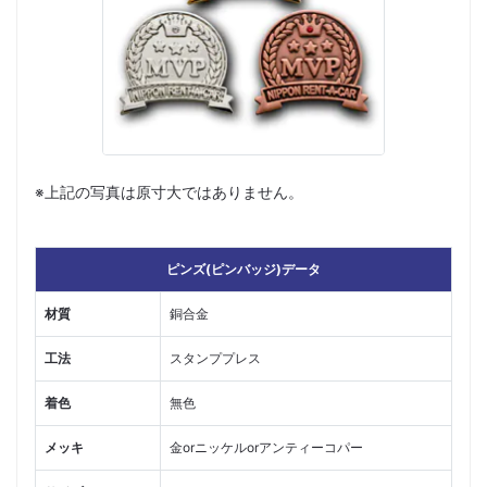
※上記の写真は原寸大ではありません。
ピンズ(ピンバッジ)データ
材質
銅合金
工法
スタンププレス
着色
無色
メッキ
金orニッケルorアンティーコパー