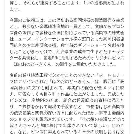
揮し、それらが連携することにより、1つの造形美が生まれ
ます。
今回のご依頼主は、この歴史ある高岡銅器の製造販売を生業
とし、数少ない金属鋳造産地の一員として、文鎮からブロン
ズ像の製作まで多様な企画に対応されている高岡市の株式会
社ニューズ・インターナショナル様を窓口とした高岡銅器協
同組合のお土産研究会様。数年前のギフトショーで名刺交換
したことがきっかけで、組合事業の成果で生まれたキャラク
ターを具現化し、産地PRに活用するためのオリジナルピンズ
「ほのおのど～きくん」の製作をご用命いただきました。
名前の通り鋳造工程で欠かすことのできない「火」をモチー
フにデザインされた「ほのおのど～きくん」は、脚元に「高
岡銅器」の文字も刻まれて、赤黒白の配色が金メッキに映
え、可愛らしくも目を引く作品に仕上がりました。完成した
ピンズは、産地PRのため、組合の通常総会の資料に添えた
り、ご挨拶をかねて職場で手渡すなど、市長をはじめ高岡市
の伝統産業と関係の深い方々に配られたほか、御車山会館内
のショップでも販売されています。「その後の会議などでは
皆さんちゃんと胸に着けて出席されていて嬉しい」とのこ
と。なお、ピンズに添えられているキャラの説明しおりは次