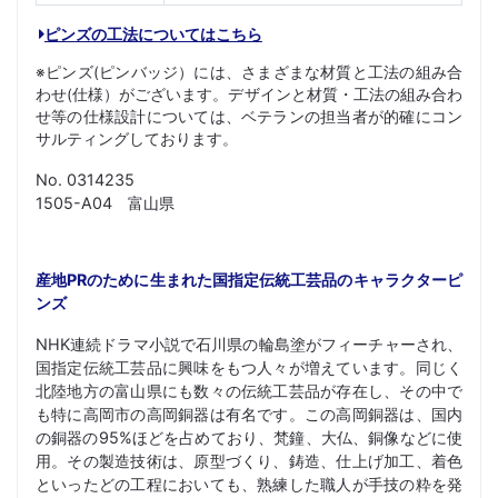
ピンズの工法についてはこちら
※ピンズ(ピンバッジ）には、さまざまな材質と工法の組み合
わせ(仕様）がございます。デザインと材質・工法の組み合わ
せ等の仕様設計については、ベテランの担当者が的確にコン
サルティングしております。
No. 0314235
1505-A04 富山県
産地PRのために生まれた国指定伝統工芸品のキャラクターピ
ンズ
NHK連続ドラマ小説で石川県の輪島塗がフィーチャーされ、
国指定伝統工芸品に興味をもつ人々が増えています。同じく
北陸地方の富山県にも数々の伝統工芸品が存在し、その中で
も特に高岡市の高岡銅器は有名です。この高岡銅器は、国内
の銅器の95%ほどを占めており、梵鐘、大仏、銅像などに使
用。その製造技術は、原型づくり、鋳造、仕上げ加工、着色
といったどの工程においても、熟練した職人が手技の粋を発