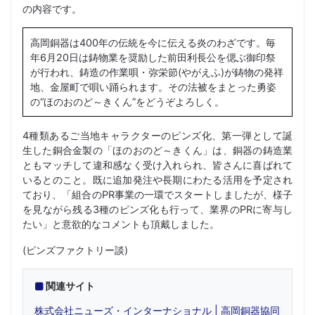
の内容です。
高岡銅器は400年の伝統を今に伝える炎のわざです。毎
年6月20日は鋳物業を奨励した前田利長公を偲ぶ御印祭
が行われ、鋳造の作業唄・弥栄節(やがえふ)が鋳物の発祥
地、金屋町で唄い踊られます。その法被をまとった勇姿
の“ほのおのど～きくん”をどうぞよろしく。
4種類あるご当地キャラクターのピンズ化、第一弾として誕
生した銅合金製の「ほのおのど～きくん」は、銅器の鋳造業
ともマッチして違和感なく受け入れられ、皆さんに喜ばれて
いるとのこと。既に追加発注や長期にわたる活用を予定され
ており、「組合のPR事業の一環でスタートしましたが、様子
を見ながら残る3種のピンズ化も行って、業界のPRに寄与し
たい」と意欲的なコメントも頂戴しました。
(ピンズファクトリー談)
関連サイト
株式会社ニューズ・インターナショナル | 高岡銅器協同