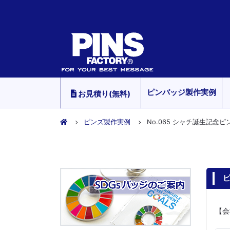
ピンバッジ製作実例
お見積り(無料)
ピンズ製作実例
No.065 シャチ誕生記念
ピ
【会