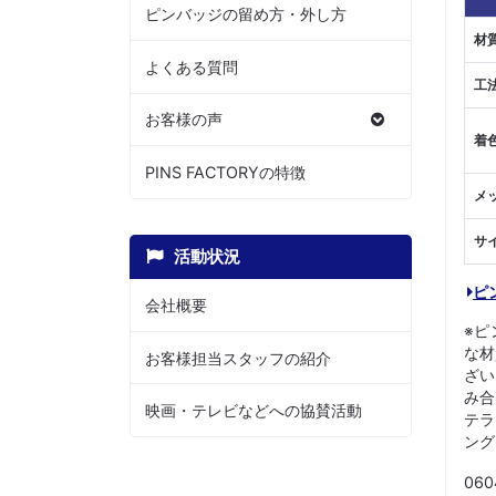
ピンバッジの留め方・外し方
材
よくある質問
工
お客様の声
着
PINS FACTORYの特徴
メ
サ
活動状況
ピ
会社概要
※ピ
な材
お客様担当スタッフの紹介
ざい
み合
映画・テレビなどへの協賛活動
テラ
ング
060