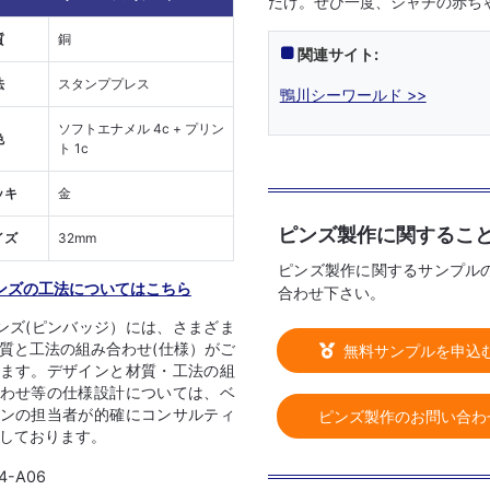
だけ。ぜひ一度、シャチの赤ち
質
銅
関連サイト:
法
スタンププレス
鴨川シーワールド >>
ソフトエナメル 4c + プリン
色
ト 1c
ッキ
金
ピンズ製作に関するこ
イズ
32mm
ピンズ製作に関するサンプル
ンズの工法についてはこちら
合わせ下さい。
ンズ(ピンバッジ）には、さまざま
質と工法の組み合わせ(仕様）がご
無料サンプルを申込
ます。デザインと材質・工法の組
わせ等の仕様設計については、ベ
ンの担当者が的確にコンサルティ
ピンズ製作のお問い合わ
しております。
4-A06