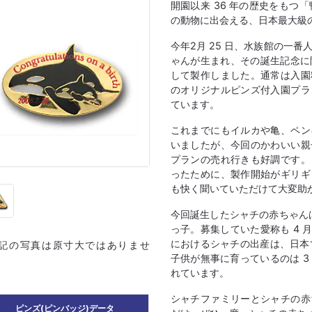
開園以来 36 年の歴史をもつ「鴨
の動物に出会える、日本最大級
今年2月 25 日、水族館の一番
ゃんが生まれ、その誕生記念に限
して製作しました。通常は入園
のオリジナルピンズ付入園プラ
ています。
これまでにもイルカや亀、ペン
いましたが、今回のかわいい親
プランの売れ行きも好調です。
ったために、製作開始がギリギ
も快く聞いていただけて大変助
今回誕生したシャチの赤ちゃんは
っ子。募集していた愛称も 4 
におけるシャチの出産は、日本
上記の写真は原寸大ではありませ
子供が無事に育っているのは 
れています。
シャチファミリーとシャチの赤
ピンズ(ピンバッジ)データ