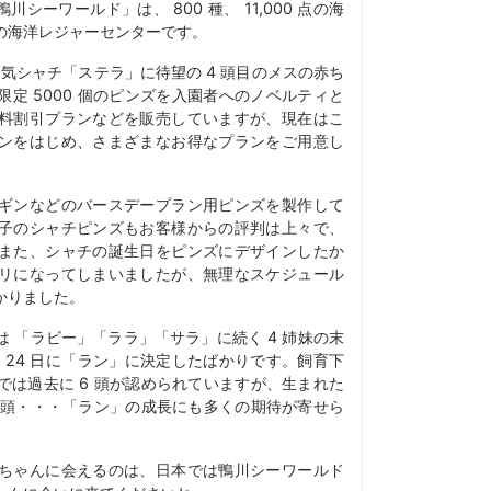
川シーワールド」は、 800 種、 11,000 点の海
の海洋レジャーセンターです。
人気シャチ「ステラ」に待望の 4 頭目のメスの赤ち
定 5000 個のピンズを入園者へのノベルティと
料割引プランなどを販売していますが、現在はこ
ンをはじめ、さまざまなお得なプランをご用意し
ギンなどのバースデープラン用ピンズを製作して
子のシャチピンズもお客様からの評判は上々で、
また、シャチの誕生日をピンズにデザインしたか
リになってしまいましたが、無理なスケジュール
かりました。
 「ラビー」「ララ」「サラ」に続く 4 姉妹の末
月 24 日に「ラン」に決定したばかりです。飼育下
では過去に 6 頭が認められていますが、生まれた
3 頭・・・「ラン」の成長にも多くの期待が寄せら
ちゃんに会えるのは、日本では鴨川シーワールド