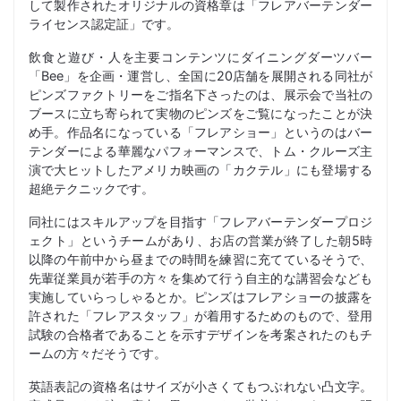
して製作されたオリジナルの資格章は「フレアバーテンダー
ライセンス認定証」です。
飲食と遊び・人を主要コンテンツにダイニングダーツバー
「Bee」を企画・運営し、全国に20店舗を展開される同社が
ピンズファクトリーをご指名下さったのは、展示会で当社の
ブースに立ち寄られて実物のピンズをご覧になったことが決
め手。作品名になっている「フレアショー」というのはバー
テンダーによる華麗なパフォーマンスで、トム・クルーズ主
演で大ヒットしたアメリカ映画の「カクテル」にも登場する
超絶テクニックです。
同社にはスキルアップを目指す「フレアバーテンダープロジ
ェクト」というチームがあり、お店の営業が終了した朝5時
以降の午前中から昼までの時間を練習に充てているそうで、
先輩従業員が若手の方々を集めて行う自主的な講習会なども
実施していらっしゃるとか。ピンズはフレアショーの披露を
許された「フレアスタッフ」が着用するためのもので、登用
試験の合格者であることを示すデザインを考案されたのもチ
ームの方々だそうです。
英語表記の資格名はサイズが小さくてもつぶれない凸文字。