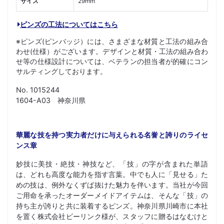
サイズ
29mm
ピンズの工法についてはこちら
※ピンズ(ピンバッジ）には、さまざまな材質と工法の組み合
わせ(仕様）がございます。デザインと材質・工法の組み合わ
せ等の仕様設計については、ベテランの担当者が的確にコン
サルティングしております。
No. 1015244
1604-A03 神奈川県
華麗な技を持つ実力者だけに与えられる名誉と誇りのライセ
ンス章
妙技に美技・絶技・神技など、「技」の字が含まれた単語
は、どれも高度な能力を指す言葉。中でも人に「見せる」た
めの技は、例外なくずば抜けた魅力を伴います。当社が今回
ご用命を承ったオーダーメイドアイテムは、そんな「技」の
持ち主が誇りと共に装着するピンズ。神奈川県川崎市に本社
を置く株式会社ビーリンク様が、スタッフに贈るはなむけと