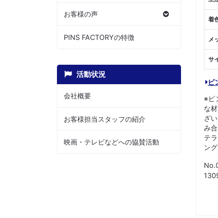
お客様の声
着
PINS FACTORYの特徴
メ
サ
活動状況
ピ
会社概要
※ピ
な材
ざい
お客様担当スタッフの紹介
み合
テラ
映画・テレビなどへの協賛活動
ング
No.
13