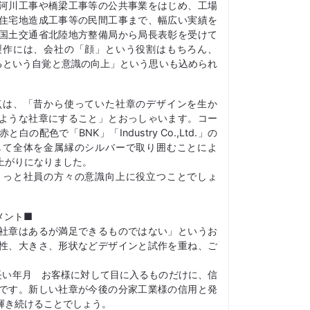
河川工事や橋梁工事等の公共事業をはじめ、工場
住宅地造成工事等の民間工事まで、幅広い実績を
国土交通省北陸地方整備局から局長表彰を受けて
製作には、会社の「顔」という役割はもちろん、
あるという自覚と意識の向上」という思いも込められ
点は、「昔から使っていた社章のデザインを生か
ような社章にすること」とおっしゃいます。コー
配色で「BNK」「Industry Co.,Ltd.」の
して全体を金属縁のシルバーで取り囲むことによ
上がりになりました。
きっと社員の方々の意識向上に役立つことでしょ
メント■
社章はあるが満足できるものではない」というお
性、大きさ、形状などデザインと試作を重ね、ご
長い年月 お客様に対して目に入るものだけに、信
です。新しい社章が今後の分家工業様の信用と発
輝き続けることでしょう。