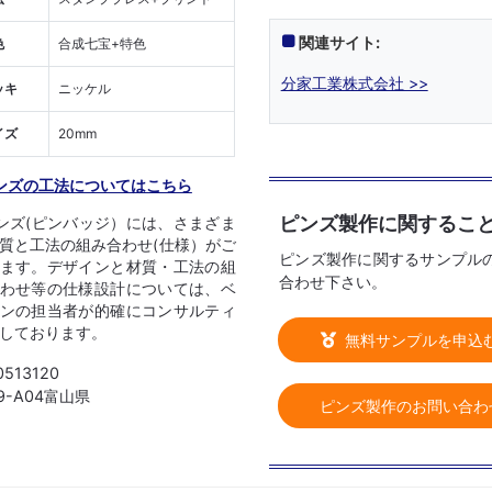
関連サイト:
色
合成七宝+特色
分家工業株式会社 >>
ッキ
ニッケル
イズ
20mm
ンズの工法についてはこちら
ピンズ製作に関するこ
ンズ(ピンバッジ）には、さまざま
質と工法の組み合わせ(仕様）がご
ピンズ製作に関するサンプル
ます。デザインと材質・工法の組
合わせ下さい。
わせ等の仕様設計については、ベ
ンの担当者が的確にコンサルティ
しております。
無料サンプルを申込
0513120
09-A04富山県
ピンズ製作のお問い合わ