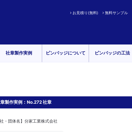
お見積り(無料)
無料サンプル
社章製作実例
ピンバッジについて
ピンバッジの工法
章製作実例：No.272 社章
社・団体名】分家工業株式会社