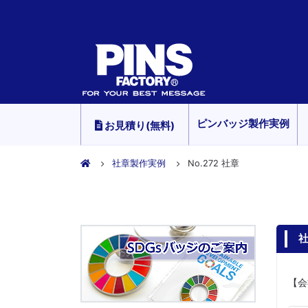
ピンバッジ製作実例
お見積り(無料)
社章製作実例
No.272 社章
社
【会