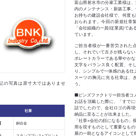
富山県射水市の分家工業様は、
内のメンテナンス・新築工事、
お持ちの建設会社様で、何度も
おられます。今回の新規社章
「会社組織の一員(従業員)で
ています。
ご担当者様が一番苦労された
し、それでいて古さが残らない
ポレートカラーである華やかな赤と白の
文字をバランス良く配置、そ
り、シンプルで一体感のある仕
スーツの胸元に光る社章は、
上記の写真は原寸大ではありませ
う。
■ピンズファクトリー担当者コ
お話を頂戴した際に、「すでに
話でしたので、会社ロゴの再現
社章
納品に至ることが出来ました。
「社章=会社の顔になるもの」
質
銅合金
用を現すものとして重要なもの
展の一助となるアイコンとして
法
スタンププレス+プリント