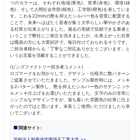
つのカラーは、それぞれ地域(青色)、世界(赤色)、環境(緑
色)、そして人間社会学部(桜色)、工学部(橙色)を表していま
す。これを22mmの艶を抑えたシルバー色を背景に配置する
ことで、未来へはばたく若者が集う大学らしい華やかさのあ
る社章が出来上がりました。過去の実績で信頼できる業者と
いうことで弊社にご発注を頂きましたが、出来上がった社章
は職員の方にも大変好評で、毎日付けておられるそうです。
ご担当者様からも「丁寧なご対応ありがとうございます」と
いうお言葉を頂戴することができました。
(ピンズファクトリー担当者コメント)
ロゴマークをお預かりして、デザイン・仕様共に数パターン
ご提案させていただきました。サンプル製作時には、メッキ
を2パターン製作し、艶を抑えたシルバー色のサテンニッケ
ルメッキ仕上げをお選びいただきました。文字のみの非常に
シンプルなデザインですが、落ち着いた雰囲気の社章に仕上
がったのではと思います。末長くご使用いただけましたら幸
いでございます。
関連サイト:
学校法人智香寺学園埼玉工業大学 >>