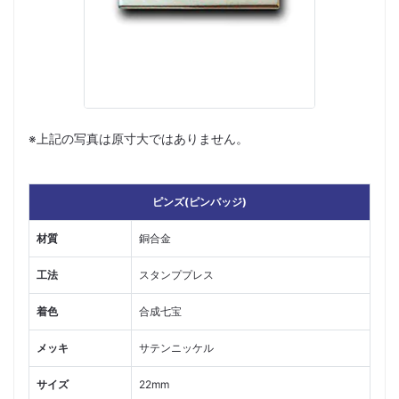
※上記の写真は原寸大ではありません。
ピンズ(ピンバッジ)
材質
銅合金
工法
スタンププレス
着色
合成七宝
メッキ
サテンニッケル
サイズ
22mm