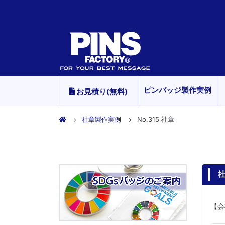
ピンバッジ製作実例
お見積り(無料)
社章製作実例
No.315 社章
社
【会