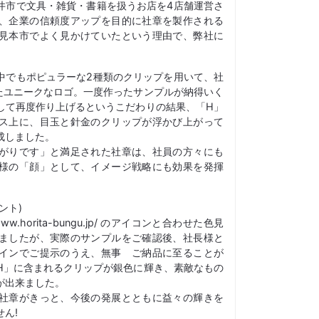
井市で文具・雑貨・書籍を扱うお店を4店舗運営さ
、企業の信頼度アップを目的に社章を製作される
見本市でよく見かけていたという理由で、弊社に
中でもポピュラーな2種類のクリップを用いて、社
たユニークなロゴ。一度作ったサンプルが納得いく
して再度作り上げるというこだわりの結果、「H」
ス上に、目玉と針金のクリップが浮かび上がって
成しました。
がりです」と満足された社章は、社員の方々にも
様の「顔」として、イメージ戦略にも効果を発揮
ント)
w.horita-bungu.jp/ のアイコンと合わせた色見
ましたが、実際のサンプルをご確認後、社長様と
インでご提示のうえ、無事 ご納品に至ることが
H」に含まれるクリップが銀色に輝き、素敵なもの
が出来ました。
社章がきっと、今後の発展とともに益々の輝きを
ん!