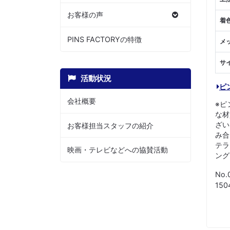
お客様の声
着
PINS FACTORYの特徴
メ
サ
活動状況
ピ
会社概要
※ピ
な材
ざい
お客様担当スタッフの紹介
み合
テラ
映画・テレビなどへの協賛活動
ング
No.
15