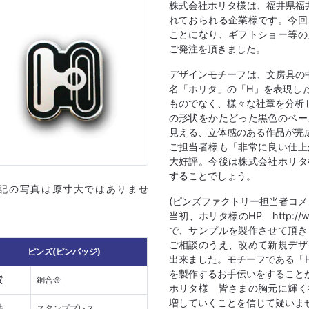
株式会社ホリタ様は、福井県福
れておられる企業様です。今回
ことになり、ギフトショー等の
ご発注を頂きました。
デザインモチーフは、文房具の
名「ホリタ」の「H」を表現し
ものでなく、様々な社章を分析
の形状をかたどった黒色のベー
見える、立体感のある作品が完
ご担当者様も「非常に良い仕上
大好評。今後は株式会社ホリタ
することでしょう。
上記の写真は原寸大ではありませ
(ピンズファクトリー担当者コメ
当初、ホリタ様のHP http://ww
で、サンプルを製作させて頂き
ご相談のうえ、改めて新規デザ
ピンズ(ピンバッジ)
出来ました。モチーフである「
を製作するお手伝いをすること
質
銅合金
ホリタ様 皆さまの胸元に輝く
増していくことを信じて疑いませ
法
スタンププレス