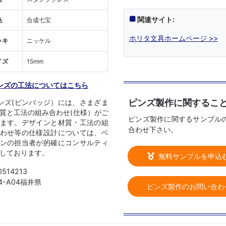
関連サイト:
色
合成七宝
ホリタ文具ホームページ >>
ッキ
ニッケル
イズ
15mm
ンズの工法についてはこちら
ピンズ製作に関するこ
ンズ(ピンバッジ）には、さまざま
質と工法の組み合わせ(仕様）がご
ピンズ製作に関するサンプル
ます。デザインと材質・工法の組
合わせ下さい。
わせ等の仕様設計については、ベ
ンの担当者が的確にコンサルティ
しております。
無料サンプルを申込
0514213
04-A04福井県
ピンズ製作のお問い合わ