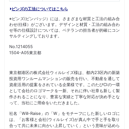
ピンズの工法についてはこちら
※ピンズ(ピンバッジ）には、さまざまな材質と工法の組み合
わせ(仕様）がございます。デザインと材質・工法の組み合わ
せ等の仕様設計については、ベテランの担当者が的確にコン
サルティングしております。
No.1214055
1504-A05東京都
東京都港区の株式会社ウィルレイズ様は、都内23区内の新築
投資用ワンルームマンションの販売を行い、不動産を通して
資産活用の提案をされている企業様です。このたびCIの一環
として会社のロゴマークを一新、それに伴い社章も新しく製
作されることになり、豊富な実績と丁寧な対応が決め手とな
って、当社にご用命をいただきました。
社名「Will-Raise」の「W」をモチーフにした新しいロゴに
は、「お客様と会社(ウィルレイズ)が真ん中で手と手を取り
合って共に未来に向かい上昇していく」という意味が込めら