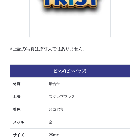
※上記の写真は原寸大ではありません。
ピンズ(ピンバッジ)
材質
銅合金
工法
スタンププレス
着色
合成七宝
メッキ
金
サイズ
25mm