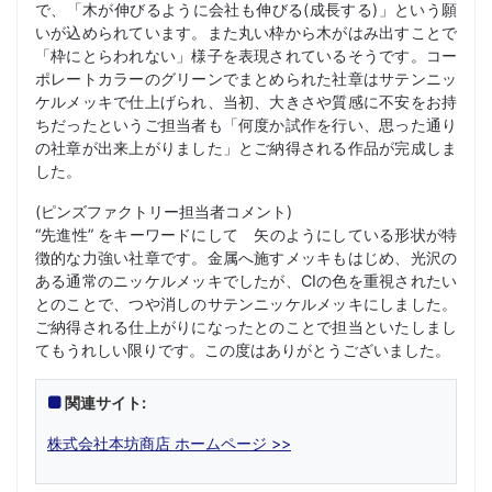
で、「木が伸びるように会社も伸びる(成長する)」という願
いが込められています。また丸い枠から木がはみ出すことで
「枠にとらわれない」様子を表現されているそうです。コー
ポレートカラーのグリーンでまとめられた社章はサテンニッ
ケルメッキで仕上げられ、当初、大きさや質感に不安をお持
ちだったというご担当者も「何度か試作を行い、思った通り
の社章が出来上がりました」とご納得される作品が完成しま
した。
(ピンズファクトリー担当者コメント)
“先進性” をキーワードにして 矢のようにしている形状が特
徴的な力強い社章です。金属へ施すメッキもはじめ、光沢の
ある通常のニッケルメッキでしたが、CIの色を重視されたい
とのことで、つや消しのサテンニッケルメッキにしました。
ご納得される仕上がりになったとのことで担当といたしまし
てもうれしい限りです。この度はありがとうございました。
関連サイト:
株式会社本坊商店 ホームページ >>