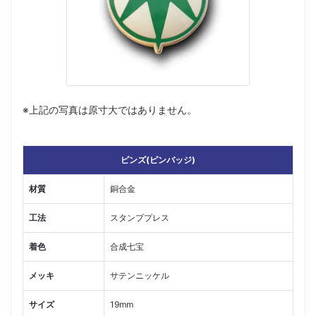
※上記の写真は原寸大ではありません。
ピンズ(ピンバッジ)
材質
銅合金
工法
スタンププレス
着色
合成七宝
メッキ
サテンニッケル
サイズ
19mm