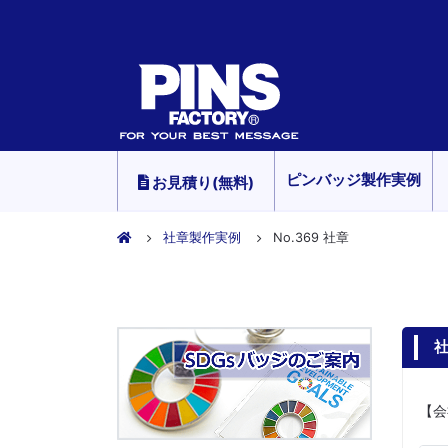
ピンバッジ製作実例
お見積り(無料)
社章製作実例
No.369 社章
社
【会