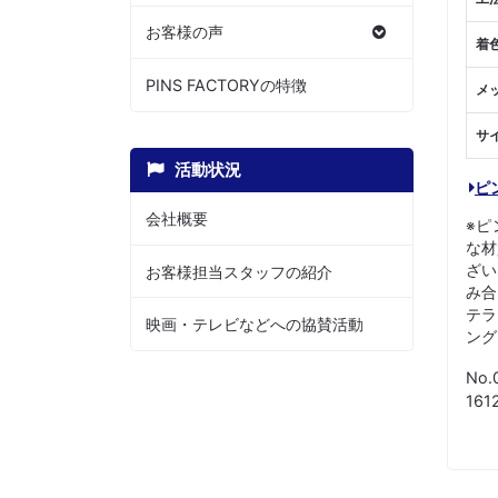
お客様の声
着
PINS FACTORYの特徴
メ
サ
活動状況
ピ
会社概要
※ピ
な材
ざい
お客様担当スタッフの紹介
み合
テラ
映画・テレビなどへの協賛活動
ング
No.
16