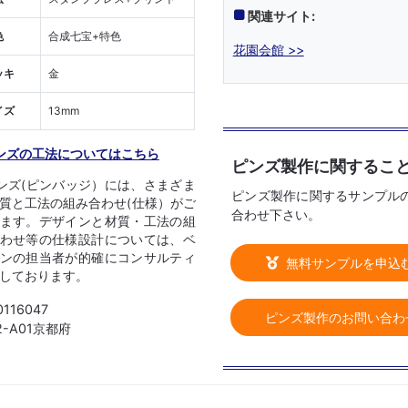
関連サイト:
色
合成七宝+特色
花園会館 >>
ッキ
金
イズ
13mm
ンズの工法についてはこちら
ピンズ製作に関するこ
ンズ(ピンバッジ）には、さまざま
ピンズ製作に関するサンプル
質と工法の組み合わせ(仕様）がご
合わせ下さい。
ます。デザインと材質・工法の組
わせ等の仕様設計については、ベ
ンの担当者が的確にコンサルティ
無料サンプルを申込
しております。
0116047
ピンズ製作のお問い合わ
12-A01京都府