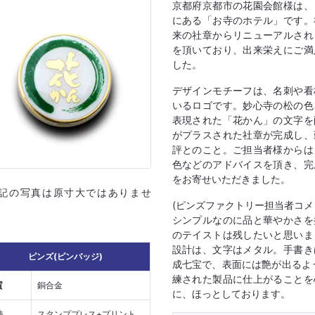
京都府京都市の花園会館様は、
にある「お寺のホテル」です。
来の社章からリニューアルされ
を頂いており、出来栄えにご満
した。
デザインモチーフは、名刺や看
いるロゴです。妙心寺の松の色
表現された「花かん」の文字を
がプラスされた社章が完成し、
評とのこと。ご担当者様からは
色などのアドバイスを頂き、完
をお寄せいただきました。
上記の写真は原寸大ではありませ
(ピンズファクトリー担当者コメ
シンプルなのに品と華やかさを
のテイストは残したいと思いま
設計は、文字はメタル。手書き
ピンズ(ピンバッジ)
成七宝で、表面には艶が出るよ
練された製品に仕上がることを
質
銅合金
に、ほっとしております。
法
スタンププレス+プリント