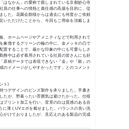
「はなかん」の愛称で親しまれている京都妙心寺
社員の仕事への情熱と責任感の高揚を目的に、従
ました。花園会館様からは過去にも何度かご依頼
足いただけたことから、今回もご用命を頂戴しま
板、ホームページやアメニティなどで利用されて
を象徴するグリーンの輪の中に、金メッキの凸で
配置することで、厳かな印象の中にも可愛らしさ
勤務中は必ず着用されている社員の皆さんにも好
「原稿データでは表現できない『金』や『銀』の
成のイメージがしやすかったです」とのコメント
ント)
持つデザインのピンズ製作を承りました。手書き
したが、野暮ったい雰囲気は避けたかった。仕様
はプリント加工を行い、背景の白は質感のある合
うに薄くUVエポを載せました。バランスの良い洗
心がけておりましたが、見応えのある製品の完成