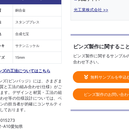
光工業株式会社 >>
質
銅合金
法
スタンププレス
色
合成七宝
ピンズ製作に関するこ
ッキ
サテンニッケル
ピンズ製作に関するサンプル
イズ
15mm
合わせ下さい。
ンズの工法についてはこちら
無料サンプルを申込
ンズ(ピンバッジ）には、さまざま
質と工法の組み合わせ(仕様）がご
ます。デザインと材質・工法の組
ピンズ製作のお問い合わ
わせ等の仕様設計については、ベ
ンの担当者が的確にコンサルティ
しております。
1015273
02-A10愛知県