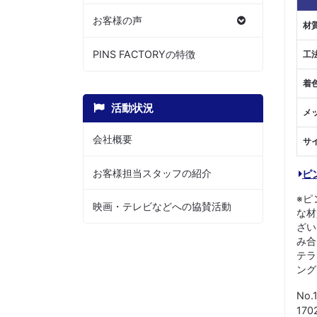
お客様の声
材
PINS FACTORYの特徴
工
着
活動状況
メ
会社概要
サ
お客様担当スタッフの紹介
ピ
※ピ
映画・テレビなどへの協賛活動
な材
ざい
み合
テラ
ング
No.
17