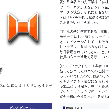
愛知県刈谷市の光工業株式会社
ヤーハーネス加工などを行う企
マークを決定、それにともない
へは「HPを拝見し数多くの製
ご用命をいただきました。
同社様の基幹事業である「摩擦
モチーフにした新しいマーク
き」もイメージされているそう
れた社章は、役員の方をはじめ
毎日着用されているとのこと。
社員の方々の襟元で見守ってい
(ピンズファクトリー担当者コメ
新しく決まったロゴでのご製作
っしゃいましたので3種類のサ
ッキタイプをお選びになられま
上記の写真は原寸大ではありませ
キ加工により深みと奥行きを感
でいただけたようで担当といた
式会社様の今後益々のご発展を
ピンズ(ピンバッジ)
関連サイト: