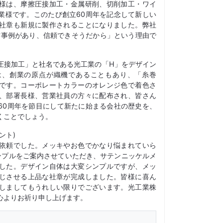
様は、摩擦圧接加工・金属研削、切削加工・ワイ
業様です。このたび創立60周年を記念して新しい
社章も新規に製作されることになりました。弊社
作事例があり、信頼できそうだから」という理由で
圧接加工」と社名である光工業の「H」をデザイン
は、創業の原点が織機であることもあり、「糸巻
です。コーポレートカラーのオレンジ色で着色さ
、部署長様、営業社員の方々に配布され、皆さん
60周年を節目にして新たに始まる会社の歴史を、
くことでしょう。
ント)
依頼でした。メッキやお色でかなり悩まれていら
ンプルをご案内させていただき、サテンニッケルメ
した。デザイン自体は大変シンプルですが、メッ
じさせる上品な社章が完成しました。皆様に喜ん
しましてもうれしい限りでございます。光工業株
心よりお祈り申し上げます。