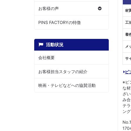
お客様の声
材
PINS FACTORYの特徴
工
着
活動状況
メ
会社概要
サ
お客様担当スタッフの紹介
ピ
※ピ
映画・テレビなどへの協賛活動
な材
ざい
み合
テラ
ング
No.
17