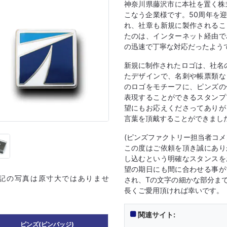
神奈川県藤沢市に本社を置く株
こなう企業様です。50周年を
れ、社章も新規に製作されるこ
たのは、インターネット経由で
の迅速で丁寧な対応だったよう
新規に制作されたロゴは、社名
たデザインで、名刺や帳票類な
のロゴをモチーフに、ピンズの
表現することができるスタンプ
望にもお応えくださってありが
言葉を頂戴することができまし
(ピンズファクトリー担当者コメ
この度はご依頼を頂き誠にあり
し込むという明確なスタンスを
望の期日にも間に合わせる事が
上記の写真は原寸大ではありませ
され、Tの文字の細かな部分ま
長くご愛用頂ければ幸いです。
関連サイト:
ピンズ(ピンバッジ)