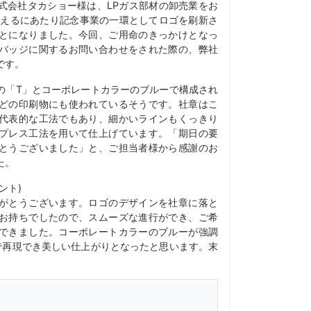
式会社タカショー様は、LPガス部材の卸売業をお
迎えるにあたり記念事業の一環としてロゴを刷新さ
とになりました。今回、ご用命のきっかけとなっ
バッジに関するお問い合わせをされた際の、弊社
です。
の「T」とコーポレートカラーのブルーで構成され
どの印刷物にも使われているそうです。社章はこ
代表的な工法でもあり、細かいラインもくっきり
プレス工法を用いて仕上げています。「期日の要
とうございました」と、ご担当者様から感謝のお
た。
ント)
がとうございます。ロゴのデザインを社章に落と
お持ちでしたので、スムーズな進行ができ、ご希
できました。コーポレートカラーのブルーが強調
で再現でき美しい仕上がりとなったと思います。末