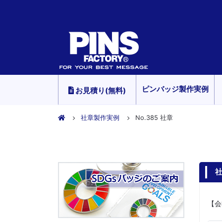
ピンバッジ製作実例
お見積り(無料)
社章製作実例
No.385 社章
社
【会