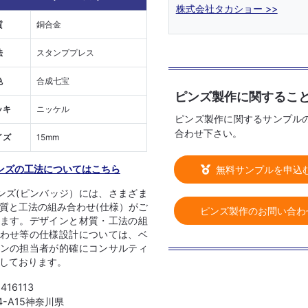
株式会社タカショー >>
質
銅合金
法
スタンププレス
色
合成七宝
ピンズ製作に関するこ
ッキ
ニッケル
ピンズ製作に関するサンプル
合わせ下さい。
イズ
15mm
ンズの工法についてはこちら
無料サンプルを申込
ンズ(ピンバッジ）には、さまざま
質と工法の組み合わせ(仕様）がご
ピンズ製作のお問い合わ
ます。デザインと材質・工法の組
わせ等の仕様設計については、ベ
ンの担当者が的確にコンサルティ
しております。
1416113
04-A15神奈川県