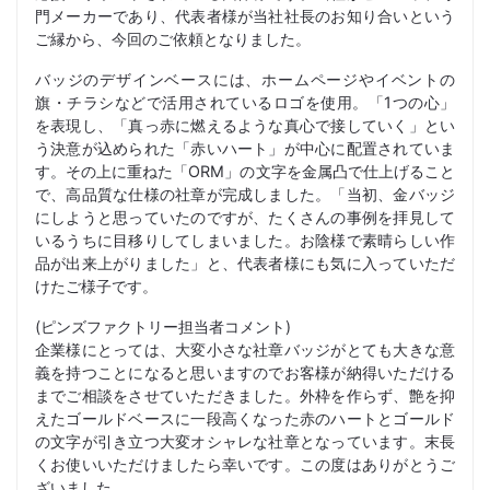
門メーカーであり、代表者様が当社社長のお知り合いという
ご縁から、今回のご依頼となりました。
バッジのデザインベースには、ホームページやイベントの
旗・チラシなどで活用されているロゴを使用。「1つの心」
を表現し、「真っ赤に燃えるような真心で接していく」とい
う決意が込められた「赤いハート」が中心に配置されていま
す。その上に重ねた「ORM」の文字を金属凸で仕上げること
で、高品質な仕様の社章が完成しました。「当初、金バッジ
にしようと思っていたのですが、たくさんの事例を拝見して
いるうちに目移りしてしまいました。お陰様で素晴らしい作
品が出来上がりました」と、代表者様にも気に入っていただ
けたご様子です。
(ピンズファクトリー担当者コメント)
企業様にとっては、大変小さな社章バッジがとても大きな意
義を持つことになると思いますのでお客様が納得いただける
までご相談をさせていただきました。外枠を作らず、艶を抑
えたゴールドベースに一段高くなった赤のハートとゴールド
の文字が引き立つ大変オシャレな社章となっています。末長
くお使いいただけましたら幸いです。この度はありがとうご
ざいました。