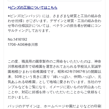
ピンズの工法についてはこちら
※ピンズ(ピンバッジ）には、さまざまな材質と工法の組み合
わせ(仕様）がございます。デザインと材質・工法の組み合わ
せ等の仕様設計については、ベテランの担当者が的確にコン
サルティングしております。
No.1416192
1706-A06神奈川県
この度、職員用の園章製作のご用命をいただいたのは、神奈
川県相模原市で幼稚園を運営されておられる学校法人至誠学
園相模ひまわり幼稚園様です。昭和42年(1967年)の開園以
来、50年という長きに渡り「緑いっぱい、仲間いっぱい、元
気あふれる幼稚園」として地域に愛されています。当社のサ
ンプルなどをご覧になり、イメージに近いものが沢山あった
ことや、対応に好感を持っていただいたことからご依頼をく
ださいました。
バッジのデザインは、ホームページや園だよりなどの印刷