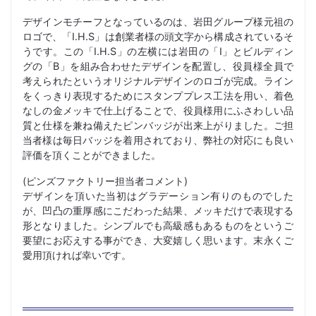
デザインモチーフとなっているのは、岩田グループ様元祖の
ロゴで、「I.H.S」は創業者様の頭文字から構成されているそ
うです。この「I.H.S」の左横には岩田の「I」とビルディン
グの「B」を組み合わせたデザインを配置し、役員様全員で
考えられたというオリジナルデザインのロゴが完成。ライン
をくっきり表現するためにスタンププレス工法を用い、着色
なしの金メッキで仕上げることで、役員様用にふさわしい品
質と仕様を兼ね備えたピンバッジが出来上がりました。ご担
当者様は毎日バッジを着用されており、弊社の対応にも良い
評価を頂くことができました。
(ピンズファクトリー担当者コメント)
デザインを頂いた当初はグラデーション有りのものでした
が、凹凸の重厚感にこだわった結果、メッキだけで表現する
形となりました。シンプルでも高級感もあるものをというご
要望にお応えする事ができ、大変嬉しく思います。末永くご
愛用頂ければ幸いです。