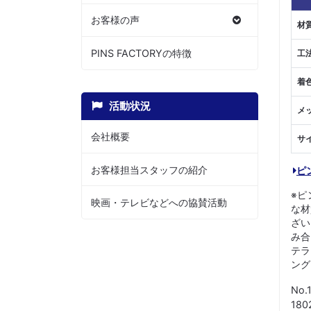
お客様の声
材
PINS FACTORYの特徴
工
着
活動状況
メ
会社概要
サ
お客様担当スタッフの紹介
ピ
※ピ
映画・テレビなどへの協賛活動
な材
ざい
み合
テラ
ング
No.
18