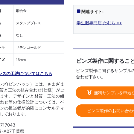
質
銅合金
関連サイト:
学生服専門店 たむら >>
法
スタンププレス
色
なし
ッキ
サテンゴールド
イズ
16mm
ピンズ製作に関するこ
ピンズ製作に関するサンプル
ンズの工法についてはこちら
合わせ下さい。
ンズ(ピンバッジ）には、さまざま
質と工法の組み合わせ(仕様）がご
無料サンプルを申込
ます。デザインと材質・工法の組
わせ等の仕様設計については、ベ
ンの担当者が的確にコンサルティ
ピンズ製作のお問い合わ
しております。
1717043
02-A07千葉県