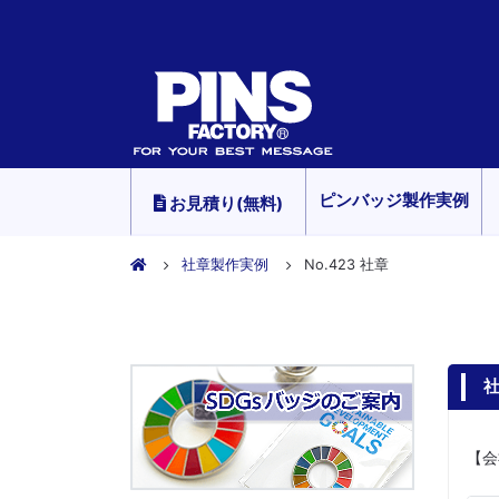
ピンバッジ製作実例
お見積り(無料)
社章製作実例
No.423 社章
社
【会