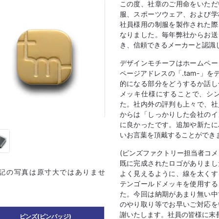
この度、社章のご用命をいただ
服、スポーツウェア、および学
社員様用の制服を製作された際
なりました。毎年弊社からお送
き、信頼できるメーカーと認識
デザインモチーフはホームペー
ページアドレスの「.tam-」
的になる部分をどうするか話し
メッキ仕様にすることで、シ
た。社内外の評判も上々で、社
からは「しっかりした会社のイ
に良かったです。追加や新たに
いお言葉を頂戴することができ
(ピンズファクトリー担当者コメ
既に完成されたロゴがありまし
上記の写真は原寸大ではありませ
よく見えるように、線を太くす
テンゴールドメッキを使用する
た。今回は納期があまり無い中
のやり取り等でお早いご対応を
謝いたします。社員の皆様に末
ピンズ(ピンバッジ)