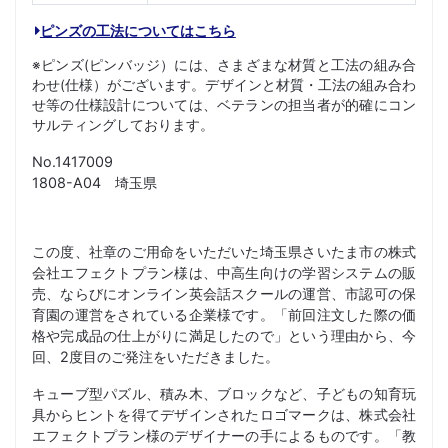
ピンズの工法についてはこちら
※ピンズ(ピンバッジ）には、さまざまな材質と工法の組み合
わせ(仕様）がございます。デザインと材質・工法の組み合わ
せ等の仕様設計については、ベテランの担当者が的確にコン
サルティングしております。
No.1417009
1808-A04 埼玉県
この度、社章のご用命をいただいた埼玉県さいたま市の株式
会社エフェクトプラン様は、中高生向けの学習システムの販
売、ならびにオンライン英会話スクールの運営、市認可の保
育園の運営をされている企業様です。「前回注文した際の価
格や完成品の仕上がりに満足したので」という理由から、今
回、2度目のご発注をいただきました。
キューブ型パズル、積み木、ブロックなど、子どもの知育玩
具からヒントを得てデザインされたロゴマークは、株式会社
エフェクトプラン様のデザイナーの手によるものです。「教