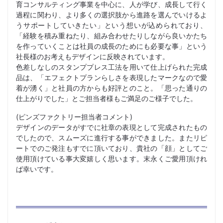
育コンサルティング事業を中心に、人が学び、成長して行く
過程に関わり、より多くの選択肢から進路を選んでいけるよ
うサポートしていきたい」という想いが込められており、
「経験を積み重ねたり、組み合わせたりしながら良いかたち
を作っていくことは社員の成長のためにも必要な事」という
社長様のお考えもデザインに反映されています。
色差しなしのスタンププレス工法を用いて仕上げられた完成
品は、「エフェクトプランらしさを表現したマークなので愛
着が湧く」と社員の方からも好評とのこと。「思った通りの
仕上がりでした」とご担当者様もご満足のご様子でした。
(ピンズファクトリー担当者コメント)
デザインのデータがすでに社章の表現として完成されたもの
でしたので、スムーズに進行する事ができました。またリピ
ートでのご発注もすでに頂いており、貴社の「顔」としてご
使用頂けている事大変嬉しく思います。末永くご愛用頂けれ
ば幸いです。