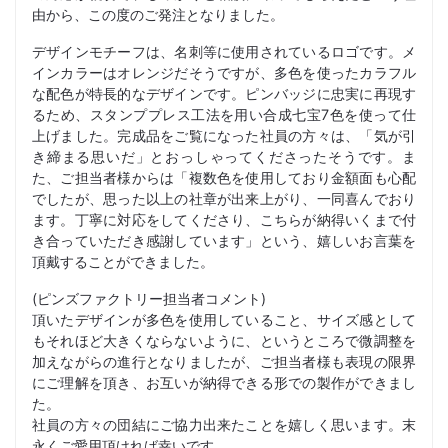
由から、この度のご発注となりました。
デザインモチーフは、名刺等に使用されているロゴです。メ
インカラーはオレンジだそうですが、多色を使ったカラフル
な配色が特長的なデザインです。ピンバッジに忠実に再現す
るため、スタンププレス工法を用い合成七宝7色を使って仕
上げました。完成品をご覧になった社員の方々は、「気が引
き締まる思いだ」とおっしゃってくださったそうです。ま
た、ご担当者様からは「複数色を使用しており金額面も心配
でしたが、思った以上の社章が出来上がり、一同喜んでおり
ます。丁寧に対応をしてくださり、こちらが納得いくまで付
き合っていただき感謝しています」という、嬉しいお言葉を
頂戴することができました。
(ピンズファクトリー担当者コメント)
頂いたデザインが多色を使用していること、サイズ感として
もそれほど大きくならないように、というところで微調整を
加えながらの進行となりましたが、ご担当者様も表現の限界
にご理解を頂き、お互いが納得できる形での製作ができまし
た。
社員の方々の団結にご協力出来たことを嬉しく思います。末
永くご愛用頂ければ幸いです。