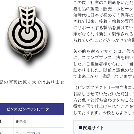
この度、社章のご用命をいただ
務用品の製造・販売、ホビーク
治時代に日本で初めて「保存の
されて以来、接着・粘着の専門
にサポートする製品を届けてい
庫がなくなり新しく製作される
られていたことがきっかけで今
矢が的を射るデザインは、代
に、スタンププレス工法を用い
した。ご担当者様からは、「当
助かりました。以前と遜色のな
で出来上がり、満足しています
上記の写真は原寸大ではありませ
（ピンズファクトリー担当者コ
お話しさせていただいた時は、
方と色々と打ち合わせをおこな
得する形で仕上げられたことを
ピンズ(ピンバッジ)データ
しております。今後ともよろし
質
銅合金
関連サイト
法
スタンププレス