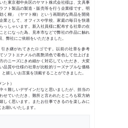
いた東京都中央区のヤマト株式会社様は、文具事
ラフト製品の製造・販売等を行う企業様です。明
効く糊」（ヤマト糊）という画期的な商品を開発
企業として、オフィスや学校、家庭の毎日を快適
らっしゃいます。新入社員様に配布する社章の在
ことになった為、見本市などで弊社の作品に触れ
回、弊社にご依頼をいただきました。
々引き継がれてきたロゴです。以前の社章を参考
てソフトエナメルの黒艶消色で着色して仕上げま
方のニーズにきめ細かく対応していただき、大変
い品質や仕様の社章が比較的リーズナブルな価格
」と嬉しいお言葉を頂戴することができました。
メント）
中々難しいデザインだなと思いましたが、担当の
わせていただき、難所と言われたところも双方納
嬉しく思います。またお仕事できるのを楽しみに
くお願いいたします。