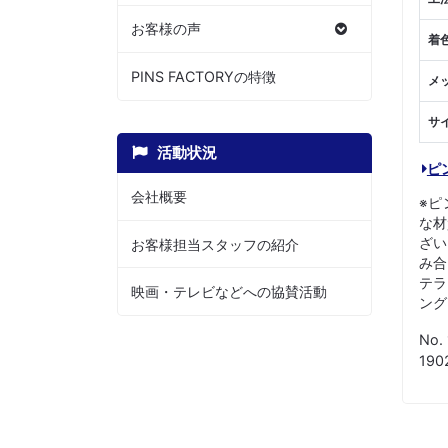
お客様の声
着
PINS FACTORYの特徴
メ
サ
活動状況
ピ
会社概要
※ピ
な材
ざい
お客様担当スタッフの紹介
み合
テラ
映画・テレビなどへの協賛活動
ング
No.
19