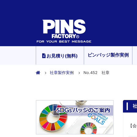
ピンバッジ製作実例
お見積り(無料)
社章製作実例
No.452 社章
社
【会