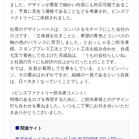
ました。デザインが豊富で細かい内容にも対応可能であるこ
と、予算に見合う価格であることなどを考慮され、ピンズフ
ァクトリーにご依頼されました。
社章のデザインベースは、コンパスをモチーフにした会社の
ロゴです。「立体感を出すことと、希望の青色とコンパスの
軸の色のバランスに苦労しました」とおっしゃるご担当者
様。スタンププレス工法とプリント工法を組み合わせ、合成
七宝で着色して仕上げた完成品は、「うちの会社らしいね」
と社員の方々にも好評の仕上がりだったとのことです。
今では、全員が着用して仕事をしている、というピンバッ
ジ。その重みはわずかですが、組織の一員であるという自覚
は、日々大きくなっていくことでしょう。
（ピンズファクトリー担当者コメント）
特徴のあるロゴを再現するために、ご担当者様とのデザイン
打ち合わせを重ねました。いつもご丁寧にお付き合いいただ
きありがとうございました。
関連サイト
株式会社ハイファイフーズ | HI-FI FOODS CO.,LTD