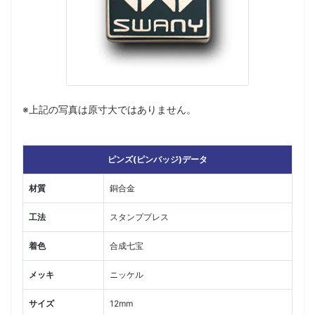
※上記の写真は原寸大ではありません。
ピンズ(ピンバッジ)データ
材質
銅合金
工法
スタンププレス
着色
合成七宝
メッキ
ニッケル
サイズ
12mm