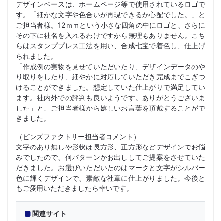
デザインベースは、ホームページ等で使用されているロゴで
す。「細かな文字や色合いが再現できるか心配でした。」と
ご担当者様。12ｍｍという小さな四角の中にロゴと、さらに
その下に社名を入れるわけですから無理もありません。こち
らはスタンププレス工法を用い、合成七宝で着色し、仕上げ
られました。
「作成例の実物を見せていただいたり、デザインデータのや
り取りをしたり、細やかに対応していただき完成までこぎつ
けることができました。想定していた仕上がりで満足してい
ます。社内外での評判も良いようです。ありがとうございま
した」と、ご担当者様から嬉しいお言葉を頂戴することがで
きました。
（ピンズファクトリー担当者コメント）
文字のあり無しや形状は長方形、正方形などデザインでお悩
みでしたので、何パターンかお出ししてご提案をさせていた
だきました。お選びいただいたのはマークと文字がシルバー
色に輝くデザインで、素敵な社章に仕上がりました。今後と
もご愛用いただきましたら幸いです。
関連サイト