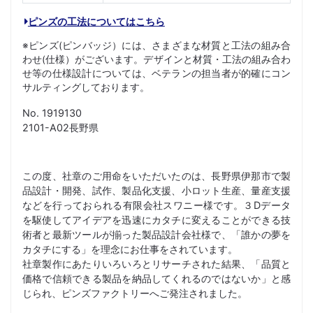
ピンズの工法についてはこちら
※ピンズ(ピンバッジ）には、さまざまな材質と工法の組み合
わせ(仕様）がございます。デザインと材質・工法の組み合わ
せ等の仕様設計については、ベテランの担当者が的確にコン
サルティングしております。
No. 1919130
2101-A02長野県
この度、社章のご用命をいただいたのは、長野県伊那市で製
品設計・開発、試作、製品化支援、小ロット生産、量産支援
などを行っておられる有限会社スワニー様です。３Dデータ
を駆使してアイデアを迅速にカタチに変えることができる技
術者と最新ツールが揃った製品設計会社様で、「誰かの夢を
カタチにする」を理念にお仕事をされています。
社章製作にあたりいろいろとリサーチされた結果、「品質と
価格で信頼できる製品を納品してくれるのではないか」と感
じられ、ピンズファクトリーへご発注されました。