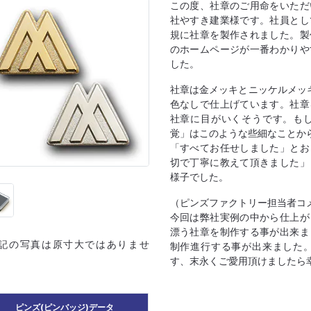
この度、社章のご用命をいただ
社やすき建業様です。社員とし
規に社章を製作されました。製
のホームページが一番わかりや
した。
社章は金メッキとニッケルメッ
色なしで仕上げています。社章
社章に目がいくそうです。も
覚」はこのような些細なことか
「すべてお任せしました」とお
切で丁寧に教えて頂きました」
様子でした。
（ピンズファクトリー担当者コ
今回は弊社実例の中から仕上が
漂う社章を制作する事が出来ま
上記の写真は原寸大ではありませ
制作進行する事が出来ました
す、末永くご愛用頂けましたら
ピンズ(ピンバッジ)データ