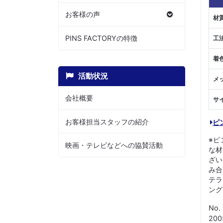
お客様の声
材
PINS FACTORYの特徴
工
着
活動状況
メ
会社概要
サ
お客様担当スタッフの紹介
ピ
※ピ
映画・テレビなどへの協賛活動
な材
ざい
み合
テラ
ング
No.
20