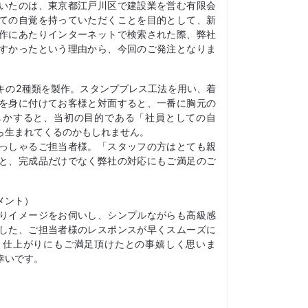
いたのは、東京都江戸川区で建設業を営む有限会
ての自覚を持っていただくことを目的として、新
作にあたりインターネットで検索された際、弊社
すかったという理由から、今回のご発注となりま
キの2種類を製作。スタンププレス工法を用い、着
を身に付けてお客様と対面すると、一番に胸元の
しかすると、当初の目的である「社員としての自
ら生まれてくるのかもしれません。
っしゃるご担当者様。「スタッフの方はとても親
と、完成品だけでなく弊社の対応にもご満足のご
メント）
りイメージをお伺いし、シンプルながらも高級感
した、ご担当者様のレスポンスが早くスムーズに
。仕上がりにもご満足頂けたとの事嬉しく思いま
幸いです。