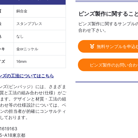
質
銅合金
ピンズ製作に関するこ
ピンズ製作に関するサンプル
法
スタンププレス
合わせ下さい。
色
なし
無料サンプルを申込
ッキ
金orニッケル
イズ
16mm
ピンズ製作のお問い合わ
ンズの工法についてはこちら
ンズ(ピンバッジ）には、さまざま
質と工法の組み合わせ(仕様）がご
ます。デザインと材質・工法の組
わせ等の仕様設計については、ベ
ンの担当者が的確にコンサルティ
しております。
 1619163
05-A18東京都