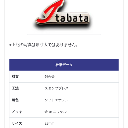
※上記の写真は原寸大ではありません。
社章データ
材質
銅合金
工法
スタンププレス
着色
ソフトエナメル
メッキ
金 or ニッケル
サイズ
28mm