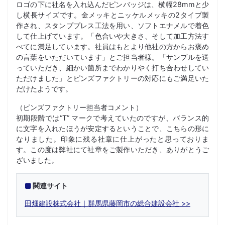
ロゴの下に社名を入れ込んだピンバッジは、横幅28mmと少
し横長サイズです。金メッキとニッケルメッキの2タイプ製
作され、スタンププレス工法を用い、ソフトエナメルで着色
して仕上げています。「色合いや大きさ、そして加工方法す
べてに満足しています。社員はもとより他社の方からお褒め
の言葉をいただいています」とご担当者様。「サンプルを送
っていただき、細かい箇所までわかりやく打ち合わせしてい
ただけました」とピンズファクトリーの対応にもご満足いた
だけたようです。
（ピンズファクトリー担当者コメント）
初期段階では“T” マークで考えていたのですが、バランス的
に文字を入れたほうが安定するということで、こちらの形に
なりました。印象に残る社章に仕上がったと思っておりま
す。この度は弊社にて社章をご製作いただき、ありがとうご
ざいました。
関連サイト
田畑建設株式会社｜群馬県藤岡市の総合建設会社