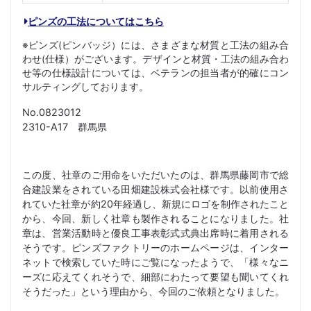
ピンズの工法についてはこちら
※ピンズ(ピンバッジ）には、さまざまな材質と工法の組み合
わせ(仕様）がございます。デザインと材質・工法の組み合わ
せ等の仕様設計については、ベテランの担当者が的確にコン
サルティングしております。
No.0823012
2310-A17 群馬県
この度、社章のご用命をいただいたのは、群馬県藤岡市で総
合建設業をされている田畑建設株式会社様です。以前使用さ
れていた社章が約20年経過し、新規にロゴを制作されたこと
から、今回、新しく社章も製作されることになりました。社
章は、営業活動時と優良工事表彰式式典出席時に着用される
そうです。ピンズファクトリーのホームページは、インター
ネットで検索していた時にご覧になったようで、「様々なニ
ーズに応えてくれそうで、細部にわたって要望も聞いてくれ
そうだった」という理由から、今回のご依頼となりました。