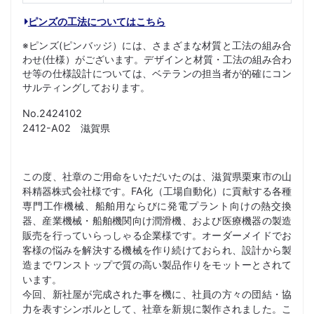
ピンズの工法についてはこちら
※ピンズ(ピンバッジ）には、さまざまな材質と工法の組み合
わせ(仕様）がございます。デザインと材質・工法の組み合わ
せ等の仕様設計については、ベテランの担当者が的確にコン
サルティングしております。
No.2424102
2412-A02 滋賀県
この度、社章のご用命をいただいたのは、滋賀県栗東市の山
科精器株式会社様です。FA化（工場自動化）に貢献する各種
専門工作機械、船舶用ならびに発電プラント向けの熱交換
器、産業機械・船舶機関向け潤滑機、および医療機器の製造
販売を行っていらっしゃる企業様です。オーダーメイドでお
客様の悩みを解決する機械を作り続けておられ、設計から製
造までワンストップで質の高い製品作りをモットーとされて
います。
今回、新社屋が完成された事を機に、社員の方々の団結・協
力を表すシンボルとして、社章を新規に製作されました。こ