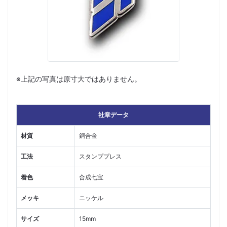
※上記の写真は原寸大ではありません。
社章データ
材質
銅合金
工法
スタンププレス
着色
合成七宝
メッキ
ニッケル
サイズ
15mm