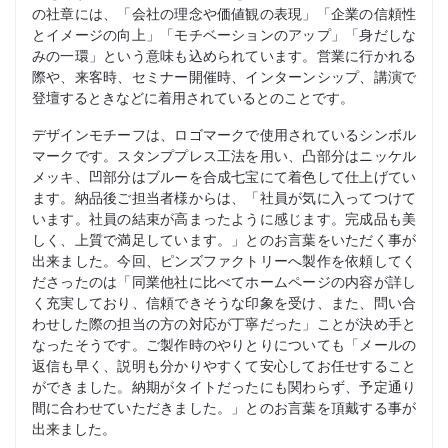
の社章には、「会社の理念や価値観の表現」「企業の信頼性
とイメージの向上」「モチベーションのアップ」「身だしな
みの一環」という意味も込められています。営業に行かれる
際や、来客時、セミナー開催時、インターンシップ、講演で
登壇するときなどに着用されているとのことです。
デザインモチーフは、ロゴマークで使用されているシンボル
マークです。スタンププレス工法を用い、凸部分はニッケル
メッキ、凹部分はブルーを合成七宝にて着色して仕上げてい
ます。納品後ご担当者様からは、「社員が気に入ってつけて
います。社員の結束が高まったように感じます。完成品も美
しく、上質で満足しています。」とのお言葉をいただく事が
出来ました。今回、ピンズファクトリーへ製作を依頼してく
ださったのは「同業他社に比べてホームページの内容が詳し
く充実しており、信頼できそうな印象を受け、また、問い合
わせした際の担当の方の対応が丁寧だった」ことが決め手と
なったそうです。ご製作時のやりとりについても「メールの
返信も早く、説明も分かりやすくて安心してお任せすること
ができました。納期がタイトだったにも関わらず、予定通り
間に合わせていただきました。」とのお言葉を頂戴する事が
出来ました。