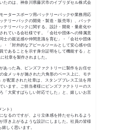
いたのは、神奈川県藤沢市のイブリダセル株式会
モータースポーツ用バッテリーパックや業務用応
ッテリーパックの開発・製造・販売等）、バッテ
ッテリーパックに関する、設計・開発・量産化や
されている会社様です。「会社や団体への帰属意
同士の親近感や仲間意識を育む」・「会社や団体
」・「対外的なアピールツールとして安心感や信
員であることを示す身分証明をして機能する」と
規に社章を製作されました。
があった為、ピンズファクトリーに製作をお任せ
mの金メッキが施された六角形のベース上に、モチ
ELL」が配置された社章は、スタンププレス工法を用
ています。ご担当者様にピンズファクトリーのス
ろ「大変すばらしい対応でした」と、嬉しいお言
。
メント）
になるのですが、より立体感を持たせられるよう
が浮き上がるような設計にしました。社員の皆様
ら嬉しく思います。