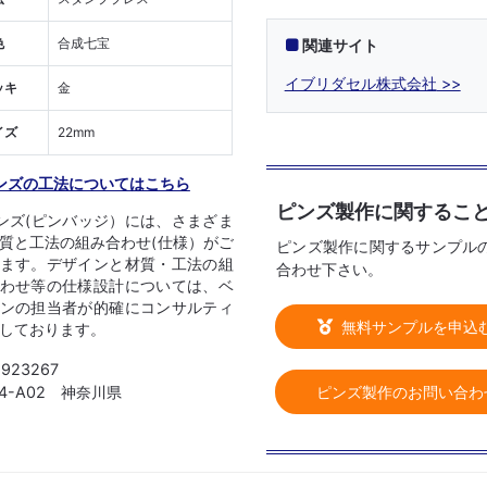
色
合成七宝
関連サイト
イブリダセル株式会社
ッキ
金
イズ
22mm
ンズの工法についてはこちら
ピンズ製作に関するこ
ンズ(ピンバッジ）には、さまざま
質と工法の組み合わせ(仕様）がご
ピンズ製作に関するサンプル
ます。デザインと材質・工法の組
合わせ下さい。
わせ等の仕様設計については、ベ
ンの担当者が的確にコンサルティ
無料サンプルを申込
しております。
1923267
04-A02 神奈川県
ピンズ製作のお問い合わ