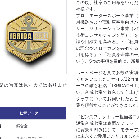
この度、社章のご用命をいただ
社様です。
プロ・モータースポーツ事業（
用機器および電動車輛用向けバ
リー・ソリューション事業（バ
技術コンサルティング等）、を
識や団結力を高める」・「社員
の理念やスローガンを共有する
用を得る」・「社員を企業の一
いう、5つの事項を目的に、新
ホームページを見て多数の実績
くださいました。サイズ22m
上記の写真は原寸大ではありませ
ーフの錨と社名「IBRIDAC
い、合成七宝で着色して仕上げ
タッフについてお伺いしたとこ
葉を頂戴することができました
社章データ
（ピンズファクトリー担当者コ
通常合成七宝は表面がフラット
質
銅合金
に背景を凹みにして、モチーフ
に末永くご愛用いただけました
法
スタンププレス