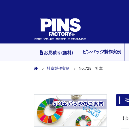
ピンバッジ製作実例
お見積り(無料)
社章製作実例
No.728 社章
社
【会