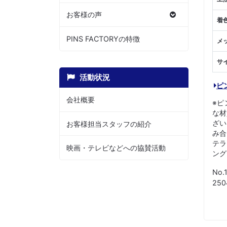
お客様の声
着
PINS FACTORYの特徴
メ
サ
活動状況
ピ
会社概要
※ピ
な材
ざい
お客様担当スタッフの紹介
み合
テラ
映画・テレビなどへの協賛活動
ング
No.
25