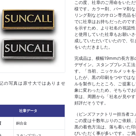
この度、社章のご用命をいただ
様です。カラー剤、パーマ剤な
リング剤などのサロン専売品を
でに社章はお持ちだったのです
を示すため、より社名の視認性
と使用していた社章もお願いさ
成していただいていたので、引
をいただきました。
完成品は、横幅19mmの長方形
デザイン。スタンププレス工法
す。「当初、ニッケルメッキを
したが、黒の印刷をつやではな
上記の写真は原寸大ではありませ
ルを製作したところ、ご提案し
象に変わったため、そちらでお
章は、周囲から「社名が見やす
好評だそうです。
社章データ
（ピンズファクトリー担当者コ
この度は十数年ぶりのご依頼、
質
銅合金
黒の着色方法は、落ち着いた印
びいただく事が多いです。ご満
法
スタンププレス