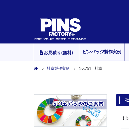
ピンバッジ製作実例
お見積り(無料)
社章製作実例
No.751 社章
社
【会