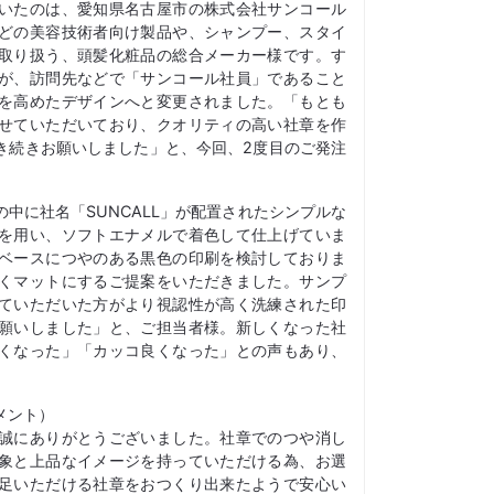
いたのは、愛知県名古屋市の株式会社サンコール
どの美容技術者向け製品や、シャンプー、スタイ
取り扱う、頭髪化粧品の総合メーカー様です。す
が、訪問先などで「サンコール社員」であること
を高めたデザインへと変更されました。「もとも
せていただいており、クオリティの高い社章を作
き続きお願いしました」と、今回、2度目のご発注
の中に社名「SUNCALL」が配置されたシンプルな
を用い、ソフトエナメルで着色して仕上げていま
ベースにつやのある黒色の印刷を検討しておりま
くマットにするご提案をいただきました。サンプ
ていただいた方がより視認性が高く洗練された印
願いしました」と、ご担当者様。新しくなった社
くなった」「カッコ良くなった」との声もあり、
メント）
誠にありがとうございました。社章でのつや消し
象と上品なイメージを持っていただける為、お選
足いただける社章をおつくり出来たようで安心い