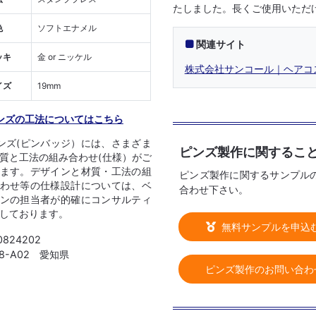
たしました。長くご使用いただ
色
ソフトエナメル
関連サイト
ッキ
金 or ニッケル
株式会社サンコール｜ヘアコ
イズ
19mm
ンズの工法についてはこちら
ンズ(ピンバッジ）には、さまざま
ピンズ製作に関するこ
質と工法の組み合わせ(仕様）がご
ます。デザインと材質・工法の組
ピンズ製作に関するサンプル
わせ等の仕様設計については、ベ
合わせ下さい。
ンの担当者が的確にコンサルティ
しております。
無料サンプルを申込
0824202
08-A02 愛知県
ピンズ製作のお問い合わ