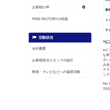
お客様の声
着
PINS FACTORYの特徴
メ
サ
活動状況
ピ
会社概要
※ピ
な材
ざい
お客様担当スタッフの紹介
み合
テラ
映画・テレビなどへの協賛活動
ング
No.
25