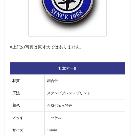
※上記の写真は原寸大ではありません。
社章データ
材質
銅合金
工法
スタンププレス＋プリント
着色
合成七宝＋特色
メッキ
ニッケル
サイズ
16mm