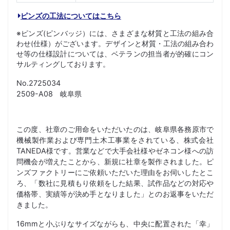
ピンズの工法についてはこちら
※ピンズ(ピンバッジ）には、さまざまな材質と工法の組み合
わせ(仕様）がございます。デザインと材質・工法の組み合わ
せ等の仕様設計については、ベテランの担当者が的確にコン
サルティングしております。
No.2725034
2509-A08 岐阜県
この度、社章のご用命をいただいたのは、岐阜県各務原市で
機械製作業および専門土木工事業をされている、株式会社
TANEDA様です。営業などで大手会社様やゼネコン様への訪
問機会が増えたことから、新規に社章を製作されました。ピ
ンズファクトリーにご依頼いただいた理由をお伺いしたとこ
ろ、「数社に見積もり依頼をした結果、試作品などの対応や
価格帯、実績等が決め手となりました」とのお返事をいただ
きました。
16mmと小ぶりなサイズながらも、中央に配置された「幸」