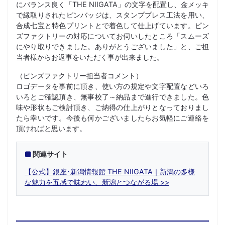
にバランス良く「THE NIIGATA」の文字を配置し、金メッキ
で縁取りされたピンバッジは、スタンププレス工法を用い、
合成七宝と特色プリントとで着色して仕上げています。ピン
ズファクトリーの対応についてお伺いしたところ「スムーズ
にやり取りできました。ありがとうございました」と、ご担
当者様からお返事をいただく事が出来ました。
（ピンズファクトリー担当者コメント）
ロゴデータを事前に頂き、使い方の規定や文字配置などいろ
いろとご確認頂き、無事校了～納品まで進行できました。色
味や形状もご検討頂き、ご納得の仕上がりとなっておりまし
たら幸いです。今後も何かございましたらお気軽にご連絡を
頂ければと思います。
関連サイト
【公式】銀座･新潟情報館 THE NIIGATA｜新潟の多様
な魅力を五感で味わい、新潟とつながる場