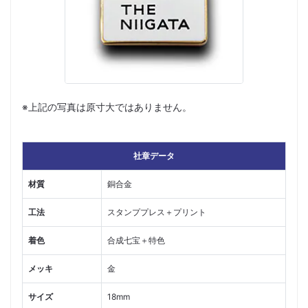
※上記の写真は原寸大ではありません。
社章データ
材質
銅合金
工法
スタンププレス＋プリント
着色
合成七宝＋特色
メッキ
金
サイズ
18mm