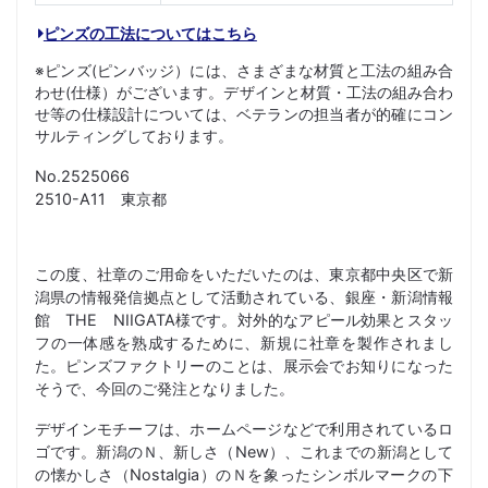
ピンズの工法についてはこちら
※ピンズ(ピンバッジ）には、さまざまな材質と工法の組み合
わせ(仕様）がございます。デザインと材質・工法の組み合わ
せ等の仕様設計については、ベテランの担当者が的確にコン
サルティングしております。
No.2525066
2510-A11 東京都
この度、社章のご用命をいただいたのは、東京都中央区で新
潟県の情報発信拠点として活動されている、銀座・新潟情報
館 THE NIIGATA様です。対外的なアピール効果とスタッ
フの一体感を熟成するために、新規に社章を製作されまし
た。ピンズファクトリーのことは、展示会でお知りになった
そうで、今回のご発注となりました。
デザインモチーフは、ホームページなどで利用されているロ
ゴです。新潟のＮ、新しさ（New）、これまでの新潟として
の懐かしさ（Nostalgia）のＮを象ったシンボルマークの下