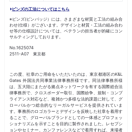
ピンズの工法についてはこちら
※ピンズ(ピンバッジ）には、さまざまな材質と工法の組み合
わせ(仕様）がございます。デザインと材質・工法の組み合わ
せ等の仕様設計については、ベテランの担当者が的確にコン
サルティングしております。
No.1625074
2511-A07 東京都
この度、社章のご用命をいただいたのは、東京都港区のK&L
Gates 外国法共同事業法律事務所様です。同法律事務所様
は、五大陸にまたがる拠点ネットワークを有する国際総合法
律事務所で、クロスボーダー取引、国際紛争、規制・コンプ
ライアンス対応など、複雑かつ多様な法的課題に対して、グ
ローバルかつ総合的なリーガルサービスを提供されていま
す。事務所のロゴカラーとデザインを反映した社章を着用す
ることで、グローバルブランドとしての一体感とプロフェッ
ショナリズムを示すことを目的に製作されました。レセプシ
ョンやセミナー、カンファレンスなどで着用すれば、来場者