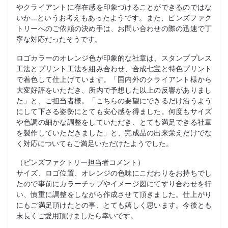
やクライアントに存在感を印象づけることができるのではな
いか…というお考えもあったようです。また、ピンズファク
トリーへのご依頼の決め手は、お問い合わせの際の迅速で丁
寧な対応だったそうです。
ロゴカラーのオレンジ色が印象的な社章は、スタンププレス
工法とプリント工法を組み合わせ、合成七宝と特色プリント
で着色して仕上げています。「国内外のクライアント様から
大変好評をいただき、所内で予想した以上の反響がありまし
た」と、ご担当者様。「こちらの要望にできるだけ沿うよう
にして下さる姿勢にとても安心感を得ました。何度もサイズ
や色調の細かな調整をしていただき、とても満足できる社章
を製作していただきました」と、完成品の出来栄えだけでな
く対応についてもご満足いただけたようでした。
（ピンズファクトリー担当者コメント）
サイズ、ロゴ位置、オレンジの色味にこだわりをお持ちでし
たので事前にカラーチップやイメージ図にてすり合わせを行
い、慎重に調整をしながら作成させて頂きました。仕上がり
にもご満足頂けたとの事、とても嬉しく思います。今後とも
末長くご愛用頂けましたら幸いです。