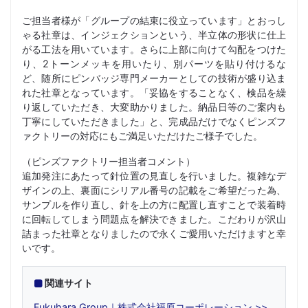
ご担当者様が「グループの結束に役立っています」とおっし
ゃる社章は、インジェクションという、半立体の形状に仕上
がる工法を用いています。さらに上部に向けて勾配をつけた
り、2トーンメッキを用いたり、別パーツを貼り付けるな
ど、随所にピンバッジ専門メーカーとしての技術が盛り込ま
れた社章となっています。「妥協をすることなく、検品を繰
り返していただき、大変助かりました。納品日等のご案内も
丁寧にしていただきました」と、完成品だけでなくピンズフ
ァクトリーの対応にもご満足いただけたご様子でした。
（ピンズファクトリー担当者コメント）
追加発注にあたって針位置の見直しを行いました。複雑なデ
ザインの上、裏面にシリアル番号の記載をご希望だった為、
サンプルを作り直し、針を上の方に配置し直すことで装着時
に回転してしまう問題点を解決できました。こだわりが沢山
詰まった社章となりましたので永くご愛用いただけますと幸
いです。
関連サイト
Fukuhara Group｜株式会社福原コーポレーション