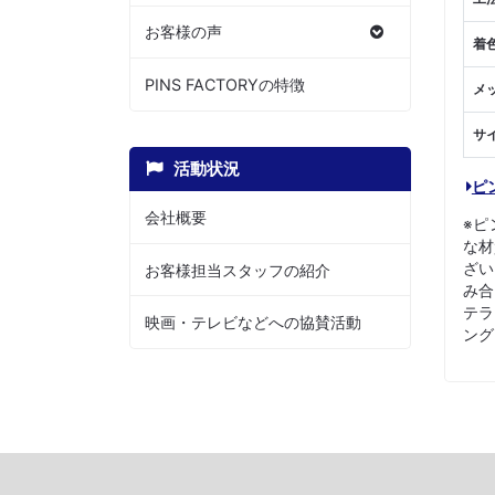
お客様の声
着
PINS FACTORYの特徴
メ
サ
活動状況
ピ
会社概要
※ピ
な材
ざい
お客様担当スタッフの紹介
み合
テラ
映画・テレビなどへの協賛活動
ング