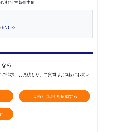
REEN)様社章製作実例
EEN) >>
となら
のご請求、お見積もり、ご質問はお気軽にお問い
む
見積り(無料)を依頼する
せ