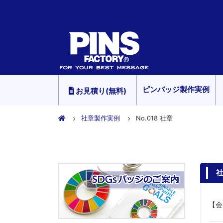
ピンバッジ製作実例
お見積り(無料)
社章製作実例
No.018 社章
社
【会