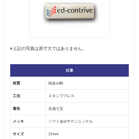
※上記の写真は原寸大ではありません。
社章
材質
純金or銅
工法
スタンププレス
着色
合成七宝
メッキ
ソフト金orサテンニッケル
サイズ
21mm