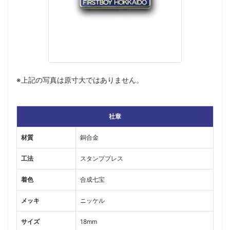
※上記の写真は原寸大ではありません。
社章
材質
銅合金
工法
スタンププレス
着色
合成七宝
メッキ
ニッケル
サイズ
18mm